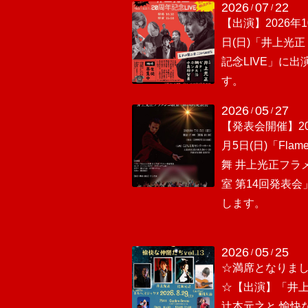
2026
07
22
/
/
【出演】2026年1
日(日)「井上光正 
記念LIVE」に出
す。
2026
05
27
/
/
【発表会開催】20
月5日(日)「Flam
舞 井上光正フラ
室 第14回発表会
します。
2026
05
25
/
/
☆満席となりま
☆【出演】「井
辻本元之と 愉快