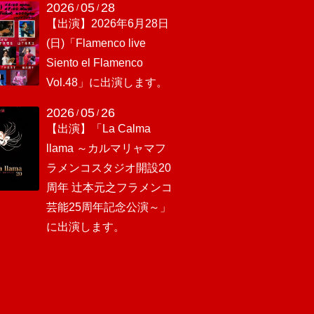
2026
05
28
/
/
【出演】2026年6月28日
(日)「Flamenco live
Siento el Flamenco
Vol.48」に出演します。
2026
05
26
/
/
【出演】「La Calma
llama ～カルマリャマフ
ラメンコスタジオ開設20
周年 辻本元之フラメンコ
芸能25周年記念公演～」
に出演します。