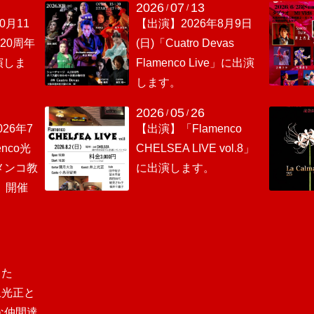
2026
07
13
/
/
0月11
【出演】2026年8月9日
20周年
(日)「Cuatro Devas
演しま
Flamenco Live」に出演
します。
2026
05
26
/
/
26年7
【出演】「Flamenco
enco光
CHELSEA LIVE vol.8」
メンコ教
に出演します。
」開催
した
上光正と
な仲間達