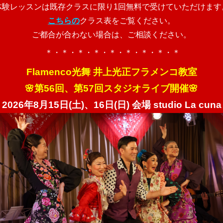
体験レッスンは既存クラスに限り1回無料で受けていただけます
こちらの
クラス表をご覧ください。
ご都合が合わない場合は、ご相談ください。
＊・＊・＊・＊・＊・＊・＊・＊・＊
Flamenco光舞 井上光正フラメンコ教室
🌸第56回、第57回スタジオライブ開催🌸
2026年8月15日(土)、16日(日) 会場 studio La cuna