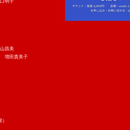
口明子
山昌美
増田貴美子
席）