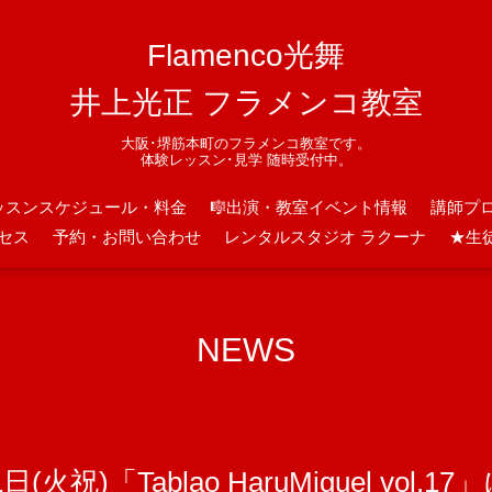
Flamenco光舞
井上光正 フラメンコ教室
大阪･堺筋本町のフラメンコ教室です。
体験レッスン･見学 随時受付中。
ッスンスケジュール・料金
🎼出演・教室イベント情報
講師プ
セス
予約・お問い合わせ
レンタルスタジオ ラクーナ
★生
NEWS
(火祝)「Tablao HaruMiguel vol