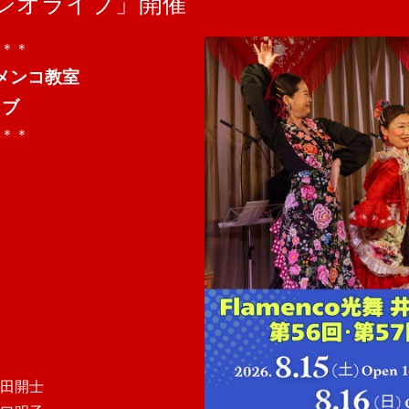
タジオライブ」開催
＊＊
ラメンコ教室
イブ
＊＊
田開士