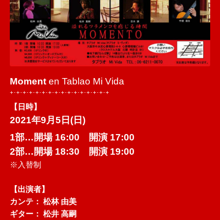
Moment
en Tablao Mi Vida
+･+･+･+･+･+･+･+･+･+･+･+･+･+･+･+
【日時】
2021年9月5日(日)
1部…開場 16:00 開演 17:00
2部…開場 18:30 開演 19:00
※入替制
【出演者】
カンテ： 松林 由美
ギター： 松井 高嗣