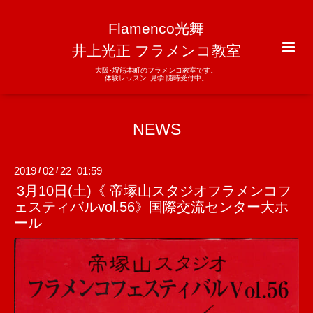
Flamenco光舞
井上光正 フラメンコ教室
大阪･堺筋本町のフラメンコ教室です。
体験レッスン･見学 随時受付中。
NEWS
2019
02
22 01:59
/
/
3月10日(土)《 帝塚山スタジオフラメンコフ
ェスティバルvol.56》国際交流センター大ホ
ール