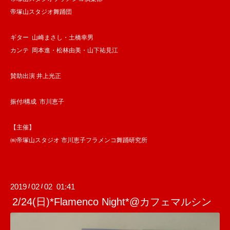
帝塚山スタジオ舞踊団
ギター 山崎まさし・土橋幸男
カンテ 岡本進・松林由美・山下祐見江
賛助出演 井上光正
振付/構成 市川恵子
【主催】
㈱帝塚山スタジオ 市川恵子フラメンコ舞踊研究所
2019
02
02 01:41
/
/
2/24(日)*Flamenco Night*@カフェマルシン