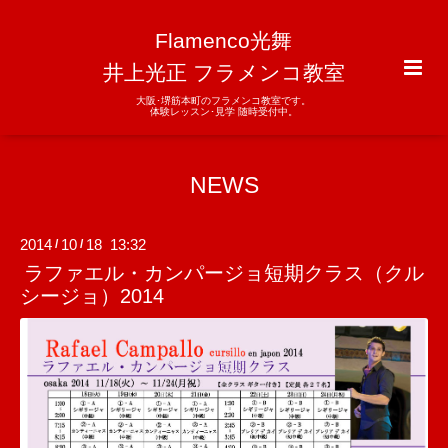
Flamenco光舞
井上光正 フラメンコ教室
大阪･堺筋本町のフラメンコ教室です。
体験レッスン･見学 随時受付中。
NEWS
2014
10
18 13:32
/
/
ラファエル・カンパージョ短期クラス（クル
シージョ）2014