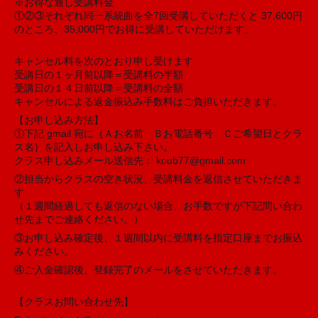
※お得な通し受講料金
①②③それぞれ同一系統曲を全7回受講していただくと 37,600円
のところ、35,000円でお得に受講していただけます。
キャンセル料を次のとおり申し受けます
受講日の１ヶ月前以降＝受講料の半額
受講日の１４日前以降＝受講料の全額
キャンセルによる返金振込み手数料はご負担いただきます。
【お申し込み方法】
①下記 gmail 宛に｛Ａお名前 Ｂお電話番号 Ｃご希望日とクラ
ス名｝を記入しお申し込み下さい。
クラス申し込みメール送信先： koub77@gmail.com
②担当からクラスの空き状況、受講料金を返信させていただきま
す
（１週間経過しても返信のない場合、お手数ですが下記問い合わ
せ先までご連絡ください。）
③お申し込み確定後、１週間以内に受講料を指定口座までお振込
みください。
④ご入金確認後、登録完了のメールをさせていただきます。
【クラスお問い合わせ先】