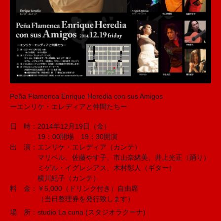
Peña Flamenca Enrique Heredia con sus Amigos
ーエンリケ・エレディアと仲間たちー
日 時：2014年12月19日（金）
19：00開場 19：30開演
出 演：エンリケ・エレディア（カンテ）
マリベル、佐藤やす子、市山奈緒美、井上光正（踊り）
ミゲル・イグレシアス、木村彰人（ギター）
横川紀子（カンテ）
料 金：￥5,000（ドリンク付き）自由席
（当日整理券を発行致します）
場 所：studio La cuna (スタジオラクーナ)