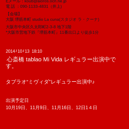
Eメール：koub@aioros.ocn.ne.jp
電 話 ：090-1133-4831（井上)
【会場】
大阪 堺筋本町 studio La cuna(スタジオ ラ・クーナ)
大阪市中央区久太郎町2-3-8 地下1階
*大阪市営地下鉄『堺筋本町』11番出口より徒歩1分
2014
10
13 18:10
/
/
心斎橋 tablao Mi Vida レギュラー出演中で
す。
タブラオ“ミヴィダ”レギュラー出演中♪
出演予定日
10月19日、11月9日、11月16日、12日1４日