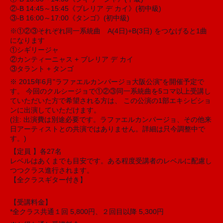
②-B 14:45～15:45《ブレリア デ カイ》(初中級)
③-B 16:00～17:00《タンゴ》(初中級)
※①②③それぞれ同一系統曲 A(4日)+B(3日) をつなげると1曲
になります
①シギリージャ
②カンティーニャス + ブレリア デ カイ
③タラント + タンゴ
※ 2015年6月"ラファエルカンパージョ大阪公演"を開催予定で
す。 今回のクルシージョで①②③同一系統曲を5コマ以上受講し
ていただいた方で希望される方は、 この公演の1部エキシビショ
ンに出演していただけます。
(注: 出演費は別途必要です。ラファエルカンパージョ、その他来
日アーティストとの共演ではありません。詳細は只今調整中で
す。)
【定員 】各27名
レベルはあくまでも目安です。ある程度受講者のレベルに配慮し
つつクラス進行されます。
【全クラスギター付き】
【受講料金】
*全クラス共通１回 5,800円、２回目以降 5,300円