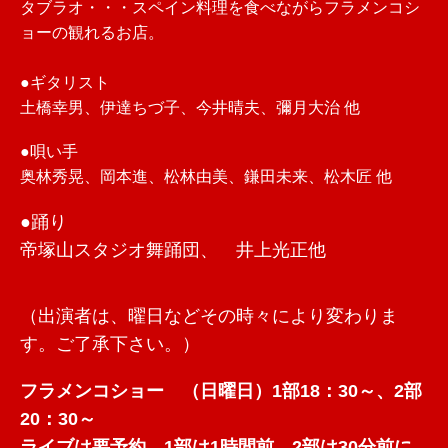
タブラオ・・・スペイン料理を食べながらフラメンコシ
ョーの観れるお店。
●ギタリスト
土橋幸男、伊達ちづ子、今井晴夫、彌月大治 他
●唄い手
奥林秀晃、岡本進、松林由美、鎌田未来、松木匠 他
●踊り
帝塚山スタジオ舞踊団、 井上光正他
（出演者は、曜日などその時々により変わりま
す。ご了承下さい。）
フラメンコショー （日曜日）1部18：30～、2部
20：30～
ライブは要予約、1部は1時間前、2部は30分前に