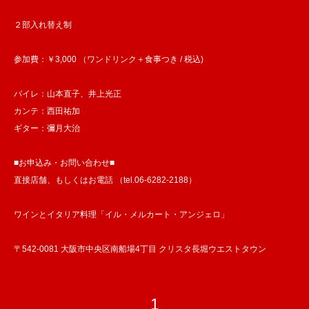
２部入れ替え制
参加費：￥3,000 （ワンドリンク＋食事つき / 税込)
バイレ：山本直子、井上光正
カンテ：西田祐加
ギター：彌月大治
■お申込み・お問い合わせ■
直接店舗、もしくはお電話 （tel.06-6282-2188）
ワインとイタリア料理「イル・メルカート・アンジェロ」
〒542-0081 大阪市中央区南船場4丁目 クリスタ長堀ウエストタウン
1