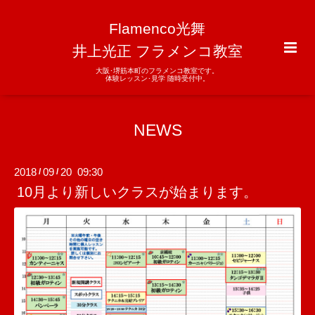
Flamenco光舞
井上光正 フラメンコ教室
大阪･堺筋本町のフラメンコ教室です。
体験レッスン･見学 随時受付中。
NEWS
2018
09
20 09:30
/
/
10月より新しいクラスが始まります。