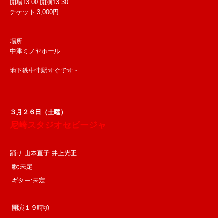
開場13:00 開演13:30
チケット 3,000円
場所
中津ミノヤホール
地下鉄中津駅すぐです・
３月２６日（土曜）
尼崎スタジオセビージャ
踊り:山本直子 井上光正
歌:未定
ギター:未定
開演１９時頃