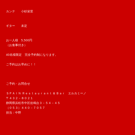
カンテ 小杉栄里
ギター 未定
お一人様 5,500円
（お食事付き）
40名様限定 完全予約制になります。
ご予約はお早めに！！
ご予約・お問合せ
ＳＰＡＩＮ Ｒｅｓｔａｕｒａｎｔ & Ｂａｒ エルカミーノ
〒４３２－８０２１
静岡県浜松市中区佐鳴台３－５４－４５
（０５３）４４０－７０５７
担当：中野