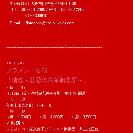
〒545-0051
大阪市阿倍野区旭町1-1-30
TEL： 06-6631-7390 / FAX： 06-6647-2285
0120-036810
E-mail：
flamenco@spainkikaku.com
======================================================
４月8日（金）
フラメンコ公演
「情念～悲恋の六条御息所～」
・日 時
４月8日（金）午後6時30分会場 午後7時開演
・会 場
和歌山市民会館 小ホール
・料 金
Ｓ席 4,500円 Ａ席 4,000円 Ｂ席 3,500円
＜ 出 演 ＞
フラメンコ：森久美子フラメンコ舞踊団 井上光正他