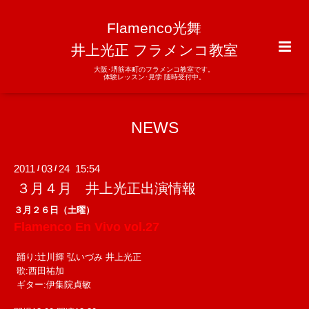
Flamenco光舞
井上光正 フラメンコ教室
大阪･堺筋本町のフラメンコ教室です。
体験レッスン･見学 随時受付中。
NEWS
2011
03
24 15:54
/
/
３月４月 井上光正出演情報
３月２６日（土曜）
Flamenco En Vivo vol.27
踊り:辻川輝 弘いづみ 井上光正
歌:西田祐加
ギター:伊集院貞敏