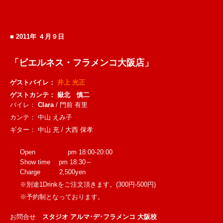
■
2011年 ４月９日
「ビエルネス・フラメンコ大阪店」
ゲストバイレ：
井上 光正
ゲストカンテ： 嶽北 慎二
バイレ：
Clara
/ 門前 有里
カンテ： 中山 えみ子
ギター： 中山 充 / 大西 保孝
Open pm 18:00-20:00
Show time pm 18:30～
Charge 2,500yen
※別途1Drinkをご注文頂きます。(300円-500円)
※予約制となっております。
お問合せ
スタジオ アルマ･デ･フラメンコ 大阪校