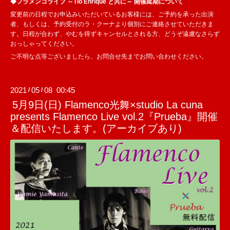
◆フラメンコライブ ～Tío Enrique と共に～ 開催延期について
変更前の日程でお申込みいただいているお客様には、ご予約を承った出演
者、もしくは、予約受付のラ・クーナより個別にご連絡させていただきま
す。日程が合わず、やむを得ずキャンセルとされる方、どうぞ遠慮なさらず
おっしゃってください。
ご不明な点等ございましたら、お問合せ先までお問い合わせください。
2021
05
08 00:45
/
/
5月9日(日) Flamenco光舞×studio La cuna
presents Flamenco Live vol.2『Prueba』開催
＆配信いたします。(アーカイブあり)