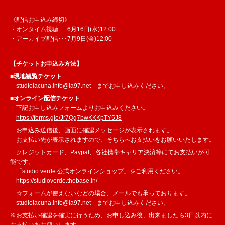
《配信お申込み締切》
・オンタイム視聴･･･6月16日(水)12:00
・アーカイブ配信･･･7月9日(金)12:00
【チケットお申込み方法】
■現地観覧チケット
studiolacuna.info@la97.net
までお申し込みください。
■オンライン配信チケット
下記お申し込みフォームよりお申込みください。
https://forms.gle/Jr7Qg7bwKKKpTY5J8
お申込み送信後、画面に確認メッセージが表示されます。
お支払い先が表示されますので、そちらへお支払いをお願いいたします。
クレジットカード、Paypal、各社携帯キャリア決済等にてお支払いが可
能です。
「studio verde 公式オンラインショップ」をご利用ください。
https://studioverde.thebase.in/
☆フォームが使えないなどの場合、メールでも承っております。
studiolacuna.info@la97.net
までお申し込みください。
※お支払い確認を確実に行うため、お申し込み後、出来ましたら3日以内に