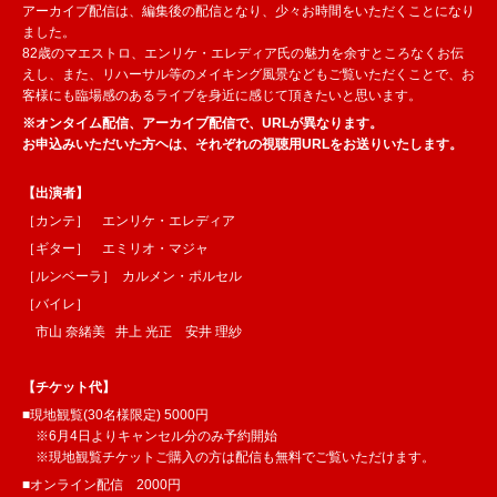
アーカイブ配信は、編集後の配信となり、少々お時間をいただくことになり
ました。
82歳のマエストロ、エンリケ・エレディア氏の魅力を余すところなくお伝
えし、また、リハーサル等のメイキング風景などもご覧いただくことで、お
客様にも臨場感のあるライブを身近に感じて頂きたいと思います。
※オンタイム配信、アーカイブ配信で、URLが異なります。
お申込みいただいた方ヘは、それぞれの視聴用URLをお送りいたします。
【出演者】
［カンテ］ エンリケ・エレディア
［ギター］ エミリオ・マジャ
［ルンベーラ］ カルメン・ポルセル
［バイレ］
市山 奈緒美 井上 光正 安井 理紗
【チケット代】
■現地観覧(30名様限定) 5000円
※6月4日よりキャンセル分のみ予約開始
※現地観覧チケットご購入の方は配信も無料でご覧いただけます。
■オンライン配信 2000円