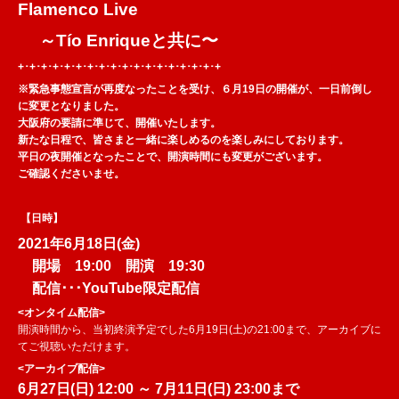
Flamenco Live
～Tío Enriqueと共に〜
+･+･+･+･+･+･+･+･+･+･+･+･+･+･+･+･+･+
※緊急事態宣言が再度なったことを受け、６月19日の開催が、一日前倒し
に変更となりました。
大阪府の要請に準じて、開催いたします。
新たな日程で、皆さまと一緒に楽しめるのを楽しみにしております。
平日の夜開催となったことで、開演時間にも変更がございます。
ご確認くださいませ。
【日時】
20
21年6月18日(金)
開場 19:00 開演 19:30
配信･･･YouTube限定配信
<オンタイム配信>
開演時間から、当初終演予定でした6月19日(土)の21:00まで、アーカイブに
てご視聴いただけます。
<アーカイブ配信>
6月27日(日) 12:00 ～ 7月11日(日) 23:00まで