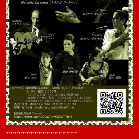
+･+･+･+･+･+･+･+･+
･
+･+
･+･+･+･
+･+･
+･+