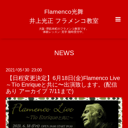
Flamenco光舞
井上光正 フラメンコ教室
大阪･堺筋本町のフラメンコ教室です。
体験レッスン･見学 随時受付中。
NEWS
2021
05
30 23:00
/
/
【日程変更決定】6月18日(金)Flamenco Live
～Tío Enriqueと共に〜出演致します。(配信
あり アーカイブ 7/11まで)