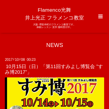
Flamenco光舞
井上光正 フラメンコ教室
大阪･堺筋本町のフラメンコ教室です。
体験レッスン･見学 随時受付中。
NEWS
2017
10
08 00:23
/
/
10月15日（日）「第11回すみよし博覧会 "す
み博2017"」