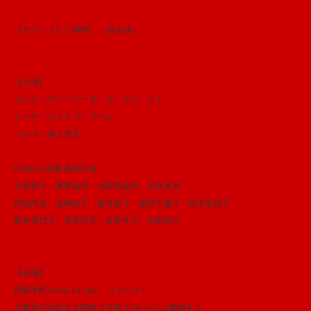
【チケット】1,500円 （自由席）
【出演】
カンテ：アンヘリータ・ラ・デル・リト
トーケ：ロドリゴ・マベル
パルマ：井上光正
Flamenco光舞 教室生徒
犬村智子 奥野由佳 北田奈緒美 末次真美
田辺尚美 谷崎欣子 妻木郁子 福井千嘉子 松本安紀子
森本美代子 安井邦子 矢野令子 吉田純子
【会場】
堺筋本町 studio La cuna 〈ラクーナ〉
大阪市中央区久太郎町２丁目３?８ ハイム船場Ｂ１