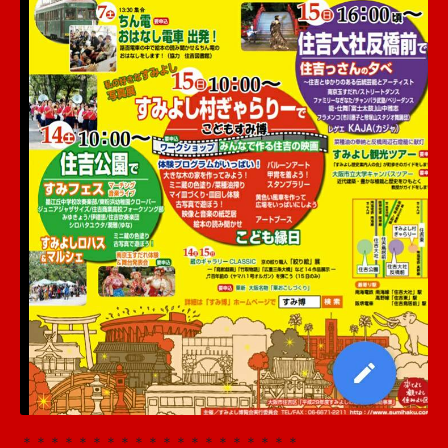
＊＊＊＊＊＊＊＊＊＊＊＊＊＊＊＊＊＊＊＊