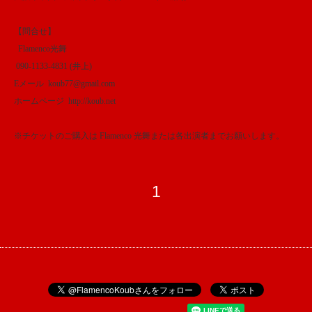
【問合せ】
Flamenco光舞
090-1133-4831 (井上)
Eメール koub77@gmail.com
ホームページ http://koub.net
※チケットのご購入は Flamenco 光舞または各出演者までお願いします。
1