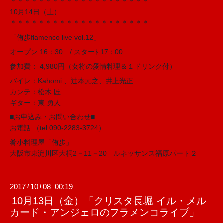
＊＊＊＊＊＊＊＊＊＊＊＊＊＊＊＊＊＊＊＊
10月14日（土）
＊＊＊＊＊＊＊＊＊＊＊＊＊＊＊＊＊＊＊＊
「侑歩flamenco live vol.12」
オープン 16：30 / スターﾄ 17：00
参加費： 4,980円（女将の愛情料理＆１ドリンク付）
バイレ：Kahomi 、辻本元之、井上光正
カンテ：松木 匠
ギター：東 勇人
■お申込み・お問い合わせ■
お電話 （tel.090-2283-3724）
肴小料理屋「侑歩」
大阪市東淀川区大桐2－11－20 ルネッサンス福原パート２
2017
10
08 00:19
/
/
10月13日（金）「クリスタ長堀 イル・メル
カード・アンジェロのフラメンコライブ」