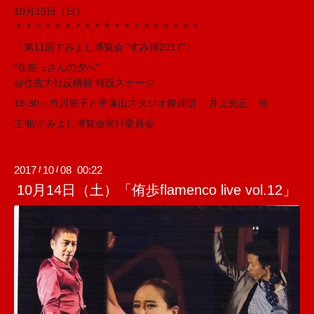
10月15日（日）
＊＊＊＊＊＊＊＊＊＊＊＊＊＊＊＊＊＊＊
「第11回すみよし博覧会 "すみ博2017"」
"住吉っさんの夕べ"
@住吉大社反橋前 特設ステージ
18:30～市川恵子と帝塚山スタジオ舞踊団 井上光正 他
主催/すみよし博覧会実行委員会
2017
10
08 00:22
/
/
10月14日（土）「侑歩flamenco live vol.12」