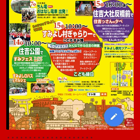
＊＊＊＊＊＊＊＊＊＊＊＊＊＊＊＊＊＊＊＊