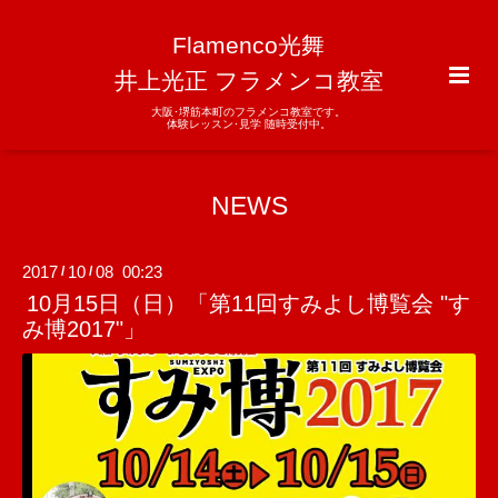
Flamenco光舞
井上光正 フラメンコ教室
大阪･堺筋本町のフラメンコ教室です。
体験レッスン･見学 随時受付中。
NEWS
2017
10
08 00:23
/
/
10月15日（日）「第11回すみよし博覧会 "す
み博2017"」