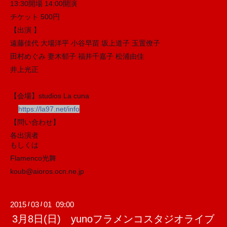
13:30開場 14:00開演
チケット 500円
【出演 】
遠藤佳代 大場洋平 小谷早苗 坂上道子 玉置僚子
田村めぐみ 妻木郁子 福井千嘉子 松浦由佳
井上光正
【会場】studios La cuna
https://la97.net/info
【問い合わせ】
各出演者
もしくは
Flamenco光舞
koub@aioros.ocn.ne.jp
2015
03
01 09:00
/
/
3月8日(日) yunoフラメンコスタジオライブ