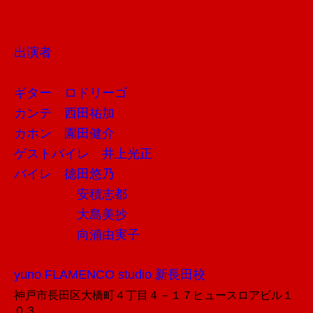
出演者
ギター ロドリーゴ
カンテ 西田祐加
カホン 園田健介
ゲストバイレ 井上光正
バイレ 徳田悠乃
安積志都
大島美抄
向浦由実子
yuno FLAMENCO studio 新長田校
神戸市長田区大橋町４丁目４－１７
ヒュースロアビル１
０３