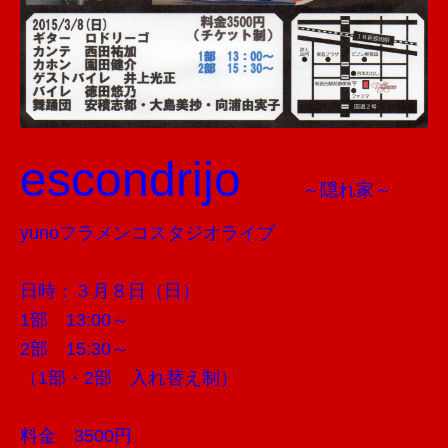
escondrijo
～隠れ家～
yunoフラメンコスタジオライブ
日時：３月８日（日）
1部 13:00～
2部 15:30～
（1部・2部 入れ替え制）
料金 3500円