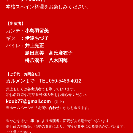
本格スペイン料理をお楽しみください。
【出演者】
カンテ：
小島羽留美
ギター：
伊達ちづ子
バイレ：
井上光正
島田直美 高氏麻衣子
橋爪潤子 八木国穂
【ご予約・お問合せ】
カルメン
まで TEL 050-5486-4012
井上もしくは各出演者でも承っております。
①お名前 ②お電話番号 ③人数をお知らせください。
koub77@gmail.com
(井上)
当ホームページの
「お問い合わせ」
からも承ります。
※やむを得ない事由により出演者に変更がある場合がございます。
※行政の判断等、情勢の変化により、内容が変更になる場合がございます、
ご了承ください。