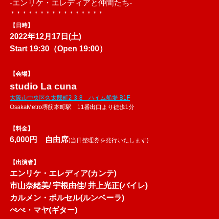
-エンリケ・エレディアと仲間たち-
＊＊＊＊＊＊＊＊＊＊＊＊＊＊＊＊
【日時】
2022年12月17日(土)
Start 19:30（
Open 19:00）
【会場】
studio La cuna
大阪市中央区久太郎町2-3-8 ハイム船場 B1F
OsakaMetro堺筋本町駅 11番出口より徒歩1分
【料金】
6,000円 自由席
(当日整理券を発行いたします)
【出演者】
エンリケ・エレディア(カンテ)
市山奈緒美
/
宇根由佳/
井上光正
(バイレ)
カルメン・ポルセル(ルンベーラ)
ぺぺ・マヤ(ギター)