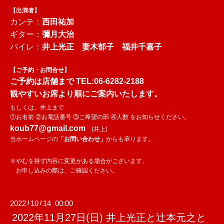
【出演者】
カンテ：
西田祐
加
ギター：
彌月大治
バイレ：
井上光正
妻木郁子
福井千嘉子
【ご予約・お問合せ】
ご予約は店舗まで
TEL:0
6-6282-2188
観やすいお席より順にご案内いたします。
もしくは、井上まで
①お名前 ②お電話番号 ③ご希望の部 ④人数 をお知らせください。
koub77@gmail.com
(井上)
当ホームページの
「お問い合わせ」
からも承ります。
※やむを得ず内容に変更がある場合がございます。
お申し込みの際は、ご確認ください。
2022
10
14 00:00
/
/
2022年11月27日(日) 井上光正と辻本元之と