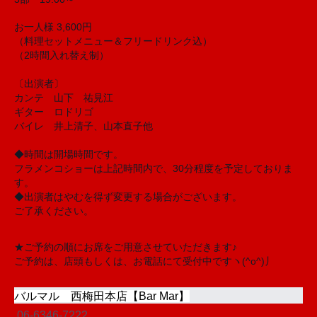
お一人様 3,600円
（料理セットメニュー＆フリードリンク込）
（2時間入れ替え制）
〔出演者〕
カンテ 山下 祐見江
ギター ロドリゴ
バイレ 井上清子、山本直子他
◆時間は開場時間です。
フラメンコショーは上記時間内で、30分程度を予定して
おりま
す。
◆出演者はやむを得ず変更する場合がございます。
ご了承ください。
★ご予約の順にお席をご用意させていただきます♪
ご予約は、店頭もしくは、お電話にて受付中ですヽ(^o
^)丿
バルマル 西梅田本店【Bar Mar】
06-6346-7222