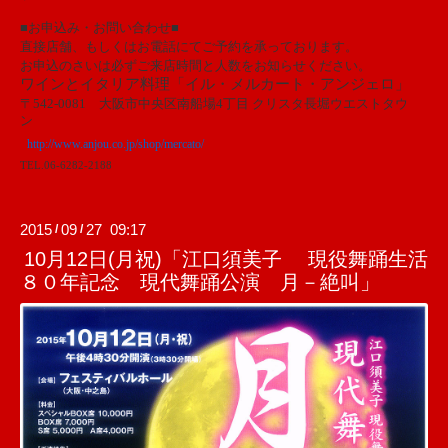
■お申込み・お問い合わせ■
直接店舗、もしくはお電話にてご予約を承っております。
お申込のさいは必ずご来店時間と人数をお知らせください。
ワインとイタリア料理「イル・メルカート・アンジェロ」
〒542-0081 大阪市中央区南船場4丁目 クリスタ長堀ウエストタウ
ン
http://www.anjou.co.jp/shop/mercato/
TEL.06-6282-2188
2015
09
27 09:17
/
/
10月12日(月祝)「江口須美子 現役舞踊生活
８０年記念 現代舞踊公演 月－絶叫」