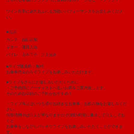
ワイン片手に魅力あふれる力強いパフォーマンスをお楽しみくださ
い。
■出演
カンテ 西田祐加
ギター 彌月大治
バイレ 山本直子 井上光正
■ライブ観賞料：無料
お食事代金のみでライブをお楽しみいただけます。
■ライブをさらにお楽しみいただくために
・ご予約順にアーティストヘ近いお席をご案内致します。
そのためお早目のご予約がおすすめ！
・ライブ当日はいつも通りお好きなお食事、お飲み物をお楽しみくだ
さい。
演奏時間中は注文が重なりますのでOPEN時間に来店して注文してお
くと
お食事をしながらバッチリライブをお楽しみいただくことができま
す。