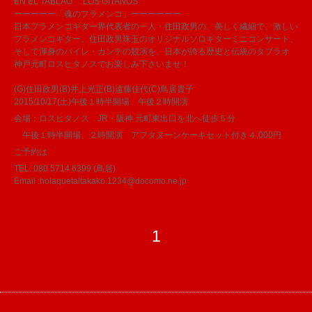
EN EL TABLAO LOS GITANOS
ーーーーー「魂のフラメンコ」ーーーーーー
日本フラメンコギター界代表者の一人・住田政男の、美しく繊細で、激しい
フラメンコギター。住田政男珠玉のオリジナルソロギターミニコンサート、
そして渾身のバイレ・カンテの競演を、日本が誇る歴史と伝統のタブラオ
神戸元町ロスヒタノスでお楽しみ下さいませ！
(G)住田政男(B)井上光正(B)遠藤佳代(C)鳥居貴子
2015/10/17(土)午後１時半開場 午後２時開演
会場：ロスヒタノス JR・阪神 元町東出口を北へ徒歩５分
午後１時半開場、２時開演 アフタヌーンケーキセット付き４,000円
ご予約は
TEL: 080 5714 6399 (鳥居)
Email :holaquetaltakako.1234@docomo.ne.jp
1