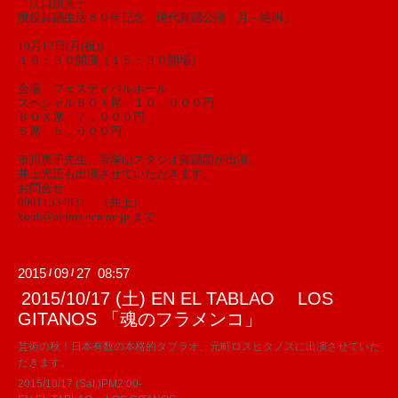
「江口須美子
現役舞踊生活８０年記念 現代舞踊公演 月－絶叫」
10月12日(月(祝))
１６：３０開演（１５：３０開場）
会場…フェスティバルホール
スペシャルＢＯＸ席 １０，０００円
ＢＯＸ席 ７，０００円
Ｓ席 ５，０００円
市川惠子先生、帝塚山スタジオ舞踊団が出演。
井上光正も出演させていただきます。
お問合せ
09011334831 （井上）
koub@aioros.ocn.ne.jp まで
2015
09
27 08:57
/
/
2015/10/17 (土) EN EL TABLAO LOS
GITANOS 「魂のフラメンコ」
芸術の秋！日本有数の本格的タブラオ、元町ロスヒタノスに出演させていた
だきます。
2015/10/17 (Sat.)PM2:00-