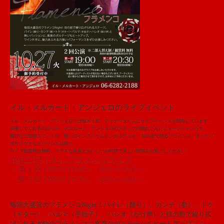
イル・メルカート・アンジェロのライブイベント
イル・メルカート・アンジェロでは毎月１回、ディナータイムにライブイベントを開催しています。
演奏してくれるのはイル・メルカート・アンジェロのスタッフが惚れこんだミュージシャンたち。
雅びな三味線ユニットや、癒しのインストゥルメンタルデュオ、 目の前で踊るフラメンコ、まったり
ボサノヴァなどジャンルは様々。
ライブ観賞料は無料。ステキな音楽とおいしいお料理で楽しい時間をお過ごしください。
10月27日（火） フラメンコライブ
・第１回 OPEN 19:00～
（受付18:00頃～）
・第２回 OPEN 20:30～
（受付20:00頃～）
毎回大盛況のフラメンコNight！バイレ（踊り）、カンテ（歌）、トケ
（ギター）、パルマ（手拍子）、ハレオ（かけ声）と目の前で繰り広
げられる本物のフラメンコに客席のボルテージもヒートアップ！！