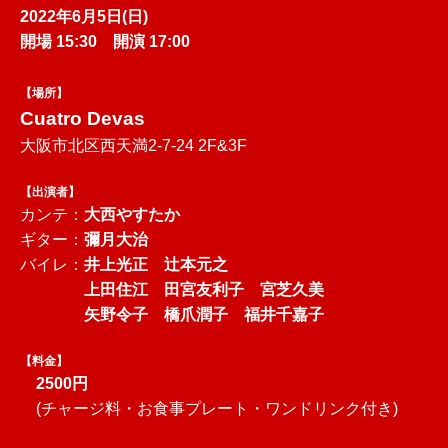
2022年6月5日(日)
開場 15:30 開演 17:00
【場所】
Cuatro Devas
大阪市北区西天満2-7-24 2F&3F
【出演者】
カンテ：
大西やすたか
ギター：
彌月大治
バイレ：
井上光正 辻本元之
上田住江 田宮友利子 宮芝久美
矢野令子 橋爪潤子 福井千嘉子
【料金】
2500円
(チャージ料・お食事プレート・ワンドリンク付き)