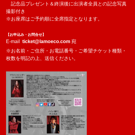
記念品プレゼント＆終演後に出演者全員との記念写真
撮影付き
※お座席はご予約順に全席指定となります。
【お申込み・お問合せ】
E-mail
ticket@lamoeco.com
宛
※お名前・ご住所・お電話番号・ご希望チケット種類・
枚数を明記の上、送信ください。