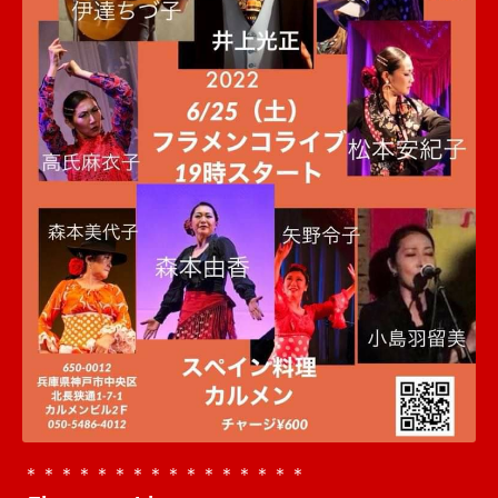
＊＊＊＊＊＊＊＊＊＊＊＊＊＊＊＊