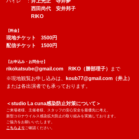
バイレ ：
井上光正 寺井夢
西田尚代
安井邦子
RIKO
【料金】
現地チケット 3500円
配信チケット 1500円
【お申込み・お問合せ】
rikokatsube@gmail.com
RIKO（勝部理子）
まで
※現地観覧お申し込みは、
koub77@gmail.com
（井上）
または各出演者でも承っております。
＜studio La cuna感染防止対策について＞
ご来場者様、主催者様、スタッフの安心安全を最優先に考え、
新型コロナウイルス感染拡大防止の取り組みを実施しております。
ご協力をお願いいたします。
こちらより
ご確認ください。