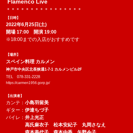
Flamenco Live
＊＊＊＊＊＊＊＊＊＊＊＊＊＊＊＊
【日時】
2022年6月25日(土)
開場 17:00 開演 19:00
※18:00までの入店がおすすめです
【場所】
スペイン料理 カルメン
神戸市中央区北長狭通1-7-1 カルメンビル2F
TEL 078-331-2228
https://carmen1956.gorp.jp/
【出演者】
カンテ：
小島羽留美
ギター：
伊達ちづ子
バイレ：
井上光正
高氏麻衣子 松本安紀子 丸岡さなえ
森本美代子 森本由香 矢野令子