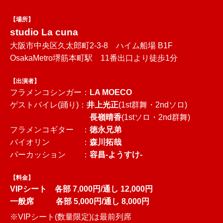
【場所】
studio La cuna
大阪市中央区久太郎町2-3-8 ハイム船場 B1F
OsakaMetro堺筋本町駅 11番出口より徒歩1分
【出演者】
フラメンコシンガー：
LA MOECO
ゲストバイレ(踊り)：
井上光正
(1st群舞・2ndソロ)
長嶺晴香
(1stソロ・2nd群舞)
フラメンコギター ：
徳永兄弟
バイオリン ：
森川拓哉
パーカッション ：
容昌-ようすけ-
【料金】
VIPシート 各部 7,000円/通し 12,000円
一般席 各部 5,000円/通し 8,000円
※VIPシート(数量限定)は最前列席