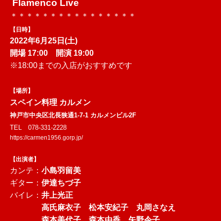
Flamenco Live
＊＊＊＊＊＊＊＊＊＊＊＊＊＊＊＊
【日時】
2022年6月25日(土)
開場 17:00 開演 19:00
※18:00までの入店がおすすめです
【場所】
スペイン料理 カルメン
神戸市中央区北長狭通1-7-1 カルメンビル2F
TEL 078-331-2228
https://carmen1956.gorp.jp/
【出演者】
カンテ：
小島羽留美
ギター：
伊達ちづ子
バイレ：
井上光正
高氏麻衣子 松本安紀子 丸岡さなえ
森本美代子 森本由香 矢野令子