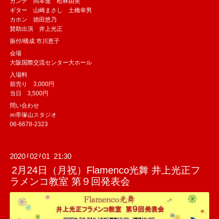
カンテ 岡本進 松林由美
ギター 山崎まさし 土橋幸男
カホン 徳田悠乃
賛助出演 井上光正
振付/構成 市川恵子
会場
大阪国際交流センター大ホール
入場料
前売り 3,000円
当日 3,500円
問い合わせ
㈱帝塚山スタジオ
06-6678-2323
2020
02
01 21:30
/
/
2月24日（月祝）Flamenco光舞 井上光正フ
ラメンコ教室 第９回発表会