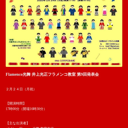
Flamenco光舞 井上光正フラメンコ教室 第9回発表会
２月２４日（月祝）
【開演時間】
17時00分（開場16時30分）
【主な出演者】