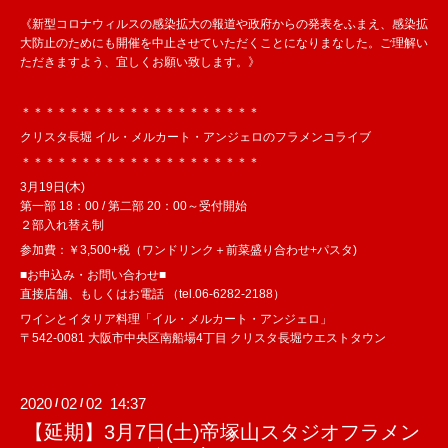
《新型コロナウィルスの感染拡大の報道や政府からの発表をふまえ、感染拡
大防止のためにも開催を中止させていただくことになりまなした。ご理解い
ただきますよう、宜しくお願い致します。》
＊＊＊＊＊＊＊＊＊＊＊＊＊＊＊＊＊＊＊＊
クリスタ長堀 イル・メルカート・アンジェロのフラメンコライブ
＊＊＊＊＊＊＊＊＊＊＊＊＊＊＊＊＊＊＊＊
3月19日(木)
第一部 18：00 / 第二部 20：00～受付開始
２部入れ替え制
参加費：￥3,500+税（ワンドリンク＋前菜盛り合わせ+パスタ)
■お申込み・お問い合わせ■
直接店舗、もしくはお電話 （tel.06-6282-2188）
ワインとイタリア料理「イル・メルカート・アンジェロ」
〒542-0081 大阪市中央区南船場4丁目 クリスタ長堀ウエストタウン
2020
02
02 14:37
/
/
【延期】3月7日(土)帝塚山スタジオフラメン