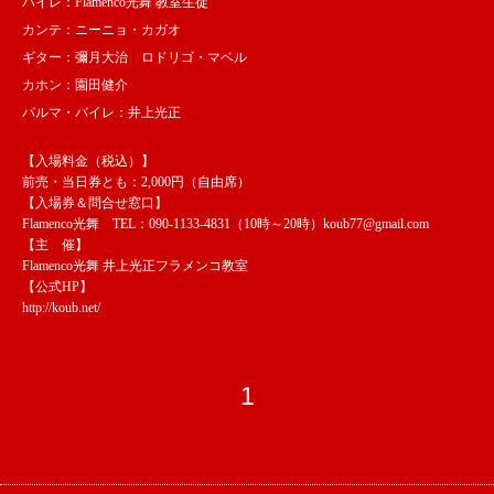
バイレ：Flamenco光舞 教室生徒
カンテ：ニーニョ・カガオ
ギター：彌月大治 ロドリゴ・マベル
カホン：園田健介
パルマ・バイレ：井上光正
【入場料金（税込）】
前売・当日券とも：2,000円（自由席）
【入場券＆問合せ窓口】
Flamenco光舞 TEL：090-1133-4831（10時～20時）
koub77@gmail.com
【主 催】
Flamenco光舞 井上光正フラメンコ教室
【公式HP】
http://koub.net/
1