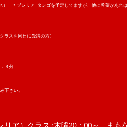
けクラス） ＊ブレリア･タンゴを予定してますが、他に希望があれ
け2クラスを同日に受講の方）
２．３分
み下さい。
リア）クラス♪木曜20：00～ まも