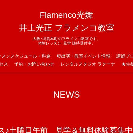
Flamenco光舞
井上光正 フラメンコ教室
大阪･堺筋本町のフラメンコ教室です。
体験レッスン･見学 随時受付中。
ッスンスケジュール・料金
🎼出演・教室イベント情報
講師プ
セス
予約・お問い合わせ
レンタルスタジオ ラクーナ
★生
NEWS
ス♪土曜日午前 見学＆無料体験募集中