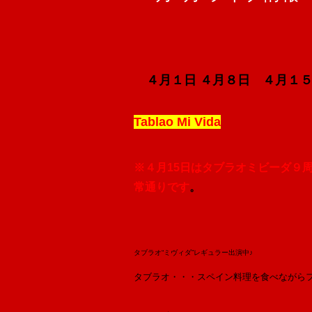
４月１日 ４月８日 ４月１
Tablao Mi Vida
※４月15日はタブラオミビーダ９
常通りです
。
タブラオ“ミヴィダ”レギュラー出演中♪
タブラオ・・・スペイン料理を食べながら