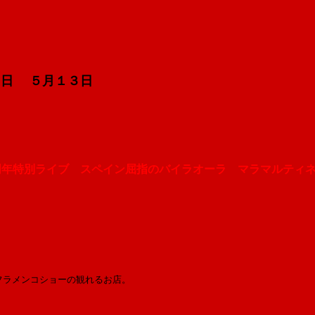
５
日
５月１３日
周年特別ライブ スペイン屈指のバイラオーラ マラマルティ
フラメンコショーの観れるお店。