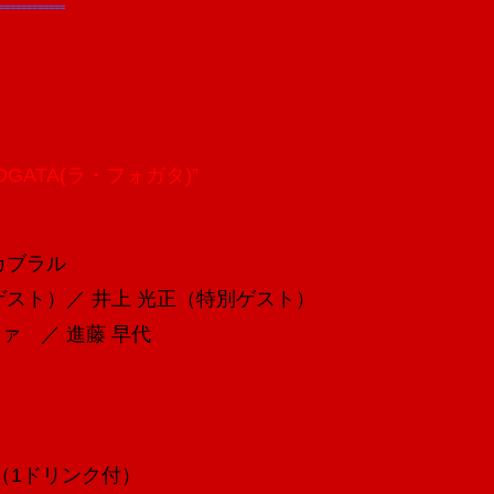
============
FOGATA(ラ・フォガタ)”
カブラル
）／ 井上 光正（特別ゲスト）
 進藤 早代
円（1ドリンク付）