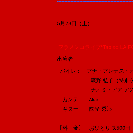
===================================================
5月28日（土）
フラメンコライブ“Tablao LA 
出演者
バイレ： アナ・アレナス・
森野 弘子（特別ゲスト
ナオミ・ピアッツァ ／
カンテ：
Akari
ギター： 國光 秀郎
【料 金】 おひとり 3,500