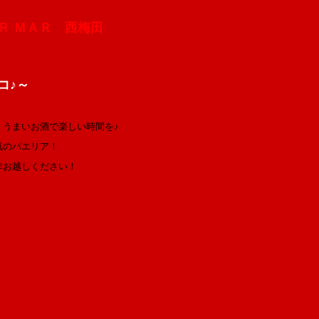
Ｒ ＭＡＲ 西梅田
コ♪～
！
、うまいお酒で楽しい時間を♪
気のパエリア！
非お越しください！
～