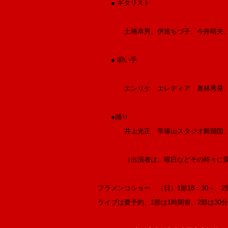
● ギタリスト
土橋幸男、伊達ちづ子、今井晴夫、
● 唄い手
エンリケ エレディア 奥林秀晃、岡
●踊り
井上光正 帝塚山スタジオ舞踊団
（出演者は、曜日などその時々に変わ
フラメンコショー （日）1部18：30～、2部
ライブは要予約、1部は1時間前、2部は30