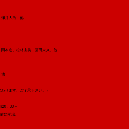
彌月大治、他
本進、松林由美、蒲田未来、他
、他
ります、ご了承下さい。）
20：30～
分前に開場。