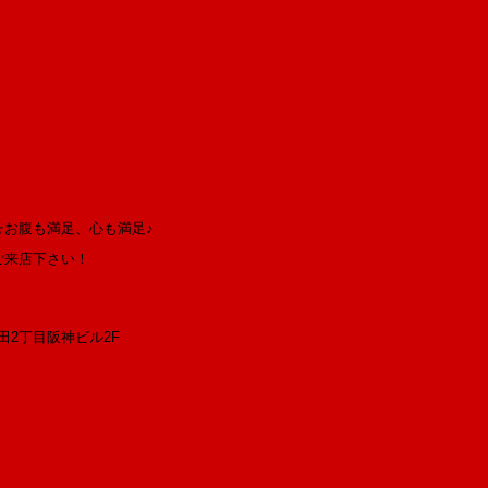
☆お腹も満足、心も満足♪
ご来店下さい！
 梅田2丁目阪神ビル2F