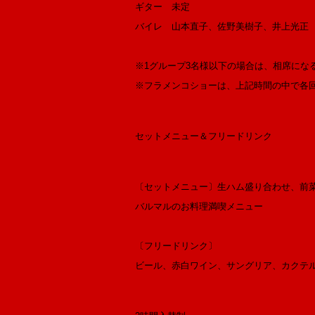
ギター 未定
バイレ 山本直子、佐野美樹子、井上光正
※1グループ3名様以下の場合は、相席にな
※フラメンコショーは、上記時間の中で各回
セットメニュー＆フリードリンク
〔セットメニュー〕生ハム盛り合わせ、前
バルマルのお料理満喫メニュー
〔フリードリンク〕
ビール、赤白ワイン、サングリア、カクテ