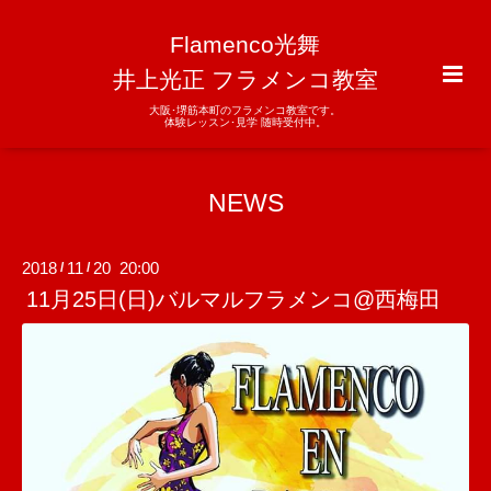
Flamenco光舞
井上光正 フラメンコ教室
大阪･堺筋本町のフラメンコ教室です。
体験レッスン･見学 随時受付中。
NEWS
2018
11
20 20:00
/
/
11月25日(日)バルマルフラメンコ@西梅田