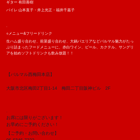
ギター 有田善樹
バイレ 山本直子・井上光正・福井千嘉子
.
○️メニュー&フリードリンク
生ハム盛り合わせ、前菜盛り合わせ、大鍋パエリアなどバルマル魅力がたっ
ぷり詰まったフードメニューに、赤白ワイン、ビール、カクテル、サングリ
アを始めソフトドリンクも飲み放題！！
【バルマル西梅田本店】
大阪市北区梅田2丁目1-14　梅田二丁目阪神ビル　2F
.
お席には限りがございます！
お早めにご予約ください！
【ご予約・お問い合わせ】