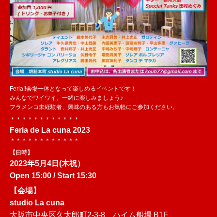
Feria!!会場一体となって楽しめるイベントです！
みんなでワイワイ、一緒に楽しみましょう♪
フラメンコ未経験者、興味のある方もお気軽にご参加ください。
＊＊＊＊＊＊＊＊＊＊＊＊
Feria de La cuna 2023
＊＊＊＊＊＊＊＊＊＊＊＊
【日時】
2023年
5月4日(木祝）
Open 15:00 / Start 15:30
【会場】
studio La cuna
大阪市中央区久太郎町2-3-8 ハイム船場 B1F