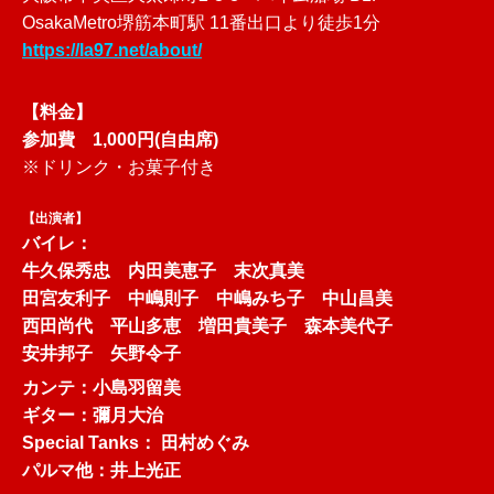
OsakaMetro堺筋本町駅 11番出口より徒歩1分
https://la97.net/about/
【料金】
参加費 1,000円(自由席)
※ドリンク・お菓子付き
【出演者】
バイレ：
牛久保秀忠 内田美恵子 末次真美
田宮友利子 中嶋則子 中嶋みち子 中山昌美
西田尚代 平山多恵 増田貴美子 森本美代子
安井邦子 矢野令子
カンテ：小島羽留美
ギター：彌月大治
Special Tanks： 田村めぐみ
パルマ他：井上光正