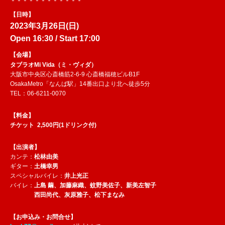
＊＊＊＊＊＊＊＊＊＊＊＊
【日時】
2023年3月26日(日)
Open
16:30
/ Start
17:00
【会場】
タブラオMi Vida（ミ・ヴィダ）
大阪市中央区心斎橋筋2-6-9 心斎橋福穂ビルB1F
OsakaMetro「なんば駅」14番出口より北へ徒歩5分
TEL：06-6211-0070
【料金】
チケット 2,500円(1ドリンク付)
【出演者】
カンテ：
松林由美
ギター：
土橋幸男
スペシャルバイレ：
井上光正
バイレ：
上島 繭、加藤麻織、蚊野美佐子、新美左智子
西田尚代、灰原雅子、松下まなみ
【お申込み・お問合せ】