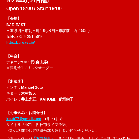
2023年4月21日(金)
Open
18:00
/ Start
19:00
【会場】
BAR EAST
三重県四日市朝日町1-9(JR四日市駅前 西に50m)
Tel/Fax 059-351-5010
http://bareast.jp/
【料金】
チャージ5,000円(自由席)
※要別途1ドリンクオーダー
【出演者】
カンテ：
Manuel Soto
ギター：
木村彰人
バイレ：
井上光正、KAHOMI、稲垣栄子
【お申込み・お問合せ】
koub77@gmail.com
(井上)まで
タイトル「4/21 四日市ライブ予約」
《①お名前②お電話番号③人数》をお知らせください。
当ホームページ
「お問合せ」
、または各出演者、もしくは店舗（059-351-