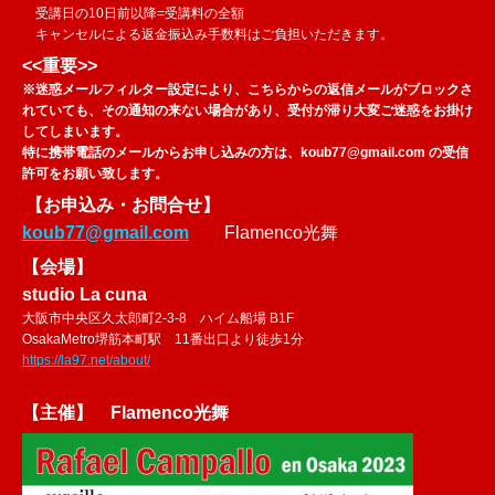
受講日の10日前以降=受講料の全額
キャンセルによる返金振込み手数料はご負担いただきます。
<<重要>>
※
迷惑メールフィルター設定により、こちらからの返信メールがブロックさ
れていても、その通知の来ない場合があり、受付が滞り大変ご迷惑をお掛け
してしまいます。
特に携帯電話のメールからお申し込みの方は、koub77@gmail.com の受信
許可をお願い致します。
【お申込み・お問合せ】
koub77@gmail.com
Flamenco光舞
【会場】
studio La cuna
大阪市中央区久太郎町2-3-8 ハイム船場 B1F
OsakaMetro堺筋本町駅 11番出口より徒歩1分
https://la97.net/about/
【主催】 Flamenco光舞