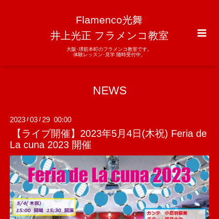
Flamenco光舞
井上光正 フラメンコ教室
大阪･堺筋本町のフラメンコ教室です。
体験レッスン･見学 随時受付中。
NEWS
2023
03
29 00:00
/
/
【ライブ開催】2023年5月4日(木祝) Feria de
La cuna 2023 開催