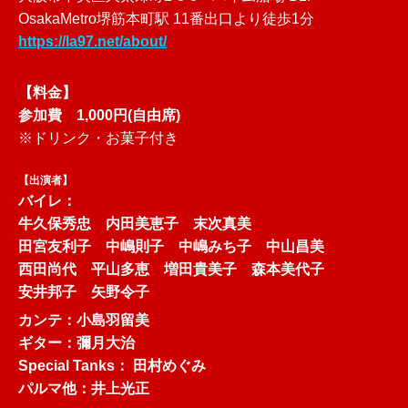
OsakaMetro堺筋本町駅 11番出口より徒歩1分
https://la97.net/about/
【料金】
参加費 1,000円(自由席)
※ドリンク・お菓子付き
【出演者】
バイレ：
牛久保秀忠 内田美恵子 末次真美
田宮友利子 中嶋則子 中嶋みち子 中山昌美
西田尚代 平山多恵 増田貴美子 森本美代子
安井邦子 矢野令子
カンテ：小島羽留美
ギター：彌月大治
Special Tanks： 田村めぐみ
パルマ他：井上光正