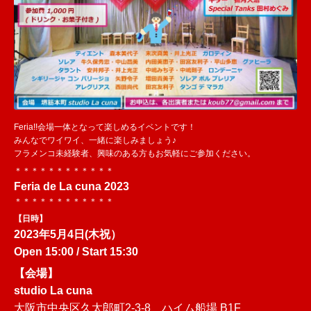
Feria!!会場一体となって楽しめるイベントです！
みんなでワイワイ、一緒に楽しみましょう♪
フラメンコ未経験者、興味のある方もお気軽にご参加ください。
＊＊＊＊＊＊＊＊＊＊＊＊
Feria de La cuna 2023
＊＊＊＊＊＊＊＊＊＊＊＊
【日時】
2023年
5月4日(木祝）
Open 15:00 / Start 15:30
【会場】
studio La cuna
大阪市中央区久太郎町2-3-8 ハイム船場 B1F