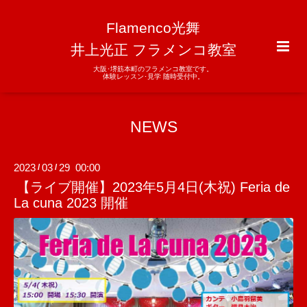
Flamenco光舞
井上光正 フラメンコ教室
大阪･堺筋本町のフラメンコ教室です。
体験レッスン･見学 随時受付中。
NEWS
2023
03
29 00:00
/
/
【ライブ開催】2023年5月4日(木祝) Feria de
La cuna 2023 開催