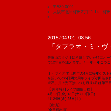
〒530-0001
大阪市北区梅田2丁目1-14 梅
2015
04
01 08:56
/
/
「タブラオ・ミ・ヴ
帝塚山スタジオに所属していた頃にオー
で12年目を迎えます。＊一年一年こつこ
ミ・ヴィダ では周年の4月に毎年ゲス
を招いての5日間の周年ライブが開催さ
※私、井上光正はいつも通り4月は第三日曜
【 周年特別ライブ開催日程】
4月17日(金) 18日(土) 19日(日)
4月24日(金) 25日(土)
【出演】
(全日程出演)