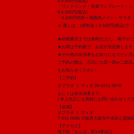
A.4,500円(税込)
「ワンドリンク・前菜ワンプレート・シ
B.6,000円(税込)
「4,500円内容＋鶏股肉メイン・サラダ
※ 通しは、1部料金＋3,500円(税込)
★幼稚園児までは無料(ただし、椅子のご
★お席は予約順で、お店が決定致します
★その他の出演者をお知りになりたい方
ご予約の際は、①日にち②一部or二部③人数
をお知らせください。
【ご予約】
タブラオ ミ ヴィダ 06-6211-0070
もしくは各出演者まで、
( 井上光正にも気軽にお問い合わせくださ
【会場】
タブラオ ミ ヴィダ
〒542-0085 大阪府大阪市中央区心斎橋筋
【アクセス】
地下鉄「なんば」駅14番出口、