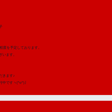
子
分程度を予定して
おります。
ざいます。
だきます♪
中ですヽ(^o
^)丿