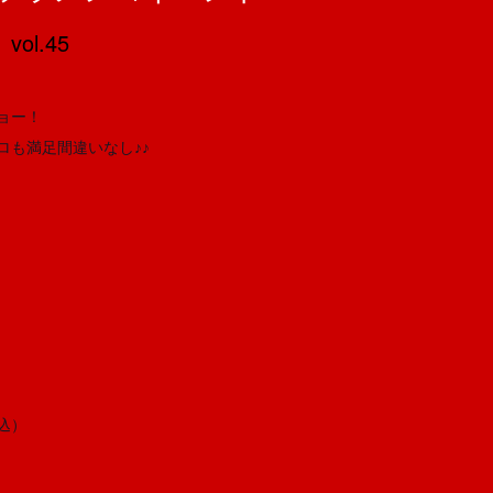
l.45
ョー！
ロも満足間違いな
し♪♪
込）