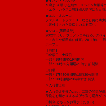
★イバン・アルカラ
５歳よ り躍 りを始め、スペイン舞踊
ァエラ・カラスコ舞踊団の講演にも出演
★エル・オルーコ
ファルキートファミリーなどと共に幼少
に裏付けされた説得力のある躍り。
★シロコ(黒田紘登)
2002年より、フラメンコを始め、ス
イメ吉川や稲田進に師事。2011年に
ホープ 。
【時間】
〇金曜日・土曜日
一部＊18時開場/19時開演
二部＊20時30分開場/21時すぎ 開演
〇日曜日
一部＊17時30分開場/18時30分開演
二部＊20時開場/20時半すぎ 開演
※入れ替え制
★入れ替え準備のため、二部の開場が遅
荷物をお預かりする場所や置く場所がご
〇料金(どちらかお選びください)