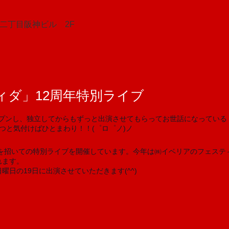
田二丁目阪神ビル 2F
ィダ」12周年特別ライブ
プンし、独立してからもずっと出演させてもらってお世話になっている
つと気付けばひとまわり！！(゜ロ゜ノ)ノ
トを招いての特別ライブを開催しています。今年は㈱イベリアのフェステ
れます。
日の19日に出演させていただきます(^^)