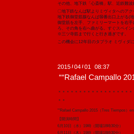
その他、地下鉄「心斎橋」駅、近鉄難波
〇地下鉄なんば駅よりミヴィタへのアク
地下鉄御堂筋腺なんば⑭番出口上がる(地下
御堂筋を左手、ファミリーマートを右手
ろ、その角を右へ曲がる。すぐスペイン
※三ツ寺筋まで行くと行き過ぎです。
この機会に12年目のタブラオ ミヴィダ
2015
04
01 08:37
/
/
““Rafael Campallo 
＊＊＊＊＊＊＊＊＊＊＊＊＊＊＊＊＊
＊
＊＊
““Rafael Campallo 2015（Tres Tiempos）e
【開演時間】
6月10日（水）19時（開場18時30分）
6月11日（木）19時（開場18時30分）