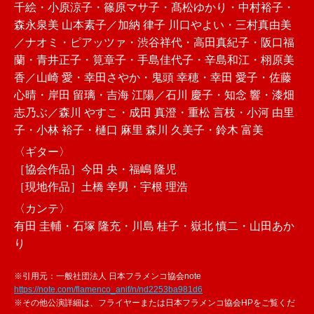
千絵・小原涼子・篠原マサ子・髙松ゆかり・中村裕子・
森永泉美 山本素子／加納 律子 川口やよい・三村真由美
／ナオミ・ピアッツァ・渋谷祥代・高田真紀子・阪口福
蘭・青井正子・筧章子・手島佳代子・辛島和江・栩原美
香／山崎 愛・幸田さやか・鬼頭 幸穂・幸田 愛子・佐藤
心晴・岸田 留璃・吉海 江陽／石川 慶子・知念 響・漆畑
志乃ぶ／森川 やすこ・成田 真澄・重松 言枝・小河 由里
子・小林 裕子・樋口 麻里 森川 久美子・鈴木 富美
〈ギター〉
［協会作品］今田 央・福嶋 隆児
［現地作品］土橋 幸男・宇根 理浩
〈カンテ〉
有田 圭輔・石塚 隆充・川島 桂子・嶽北 慎二・山田あか
り
※引用元：一般社団法人 日本フラメンコ協会note
https://note.com/flamenco_anif/n/nd2253ba981d6
※その他公演詳細は、フライヤーまたは日本フラメンコ協会HPをご覧くだ