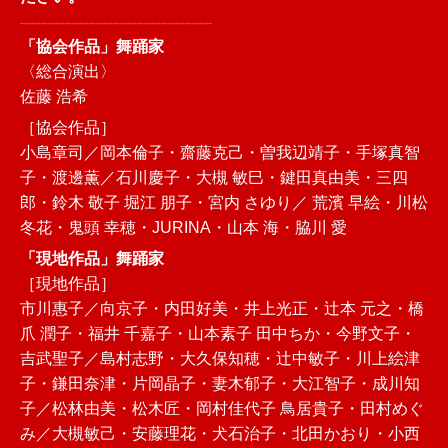
┈┈┈┈┈┈┈┈┈┈┈┈┈┈┈┈
「協会作品」舞踊家
〈総合演出〉
佐藤 浩希
［協会作品］
小島章司／岡本倫子・齋藤克己・曽我辺靖子・手塚真智
子・渡邊薫／石川慶子・大槻 敏巳・鍵田真由美・三四
郎・鈴木 敬子 堀江 朋子・宮内 さゆり／ 荒濱 早絵・川松
冬花・鬼頭 幸穂・JURINA・山本 海・脇川 愛
「現地作品」舞踊家
［現地作品］
市川惠子／向京子・内田好美・井上光正・辻本 元之・橋
爪 潤子・福井 千嘉子・山本素子 田中ちか・今野文子・
吉武聖子／島村志野・大久保知穂・辻中敏子・川上絵津
子・鎌田奈津・片岡晶子・妻木郁子・大江智子・成川知
子／松林由美・松木匠・岡村佳代子 鳥居貴子・田村めぐ
み／大槻敏己・安藤理花・犬石治子・北田かおり・小西