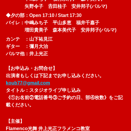
矢野令子 𠮷田桂子 安井邦子(パルマ)
◆夕の部：Open 17:10 / Start 17:30
バイレ：中嶋みち子 平山多恵 福井千嘉子
増田貴美子 森本美代子 安井邦子(パルマ)
カンテ ：山下祐見江
ギター ：彌月大治
パルマ他：井上光正
【お申込み・お問合せ】
出演者もしくは下記までお申し込みください。
koub77@gmail.com
タイトル：スタジオライブ申し込み
《①お名前②電話番号③ご予約の日、部④枚数》をご記
載ください。
【主催】
Flamenco光舞 井上光正フラメンコ教室