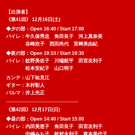
【出演者】
《第41回》 12月16日(土)
◆夕の部：Open 16:40 / Start 17:00
バイレ：牛久保秀忠 角田良子 河上真奈美
谷崎欣子 西田尚代 宮﨑美由紀
◆夜の部：Open 19:10 / Start 19:30
バイレ：蚊野美佐子 川端航平 田宮友利子
松本安紀子 山口明子
カンテ：山下祐見江
ギター：木村彰人
パルマ：井上光正
┈┈┈┈┈┈┈┈┈┈┈┈┈┈┈
《第42回》
12月17日(日)
◆昼の部：Open 14:40 / Start 15:00
バイレ：内田美恵子 角田良子 田宮友利子
中嶋みち子 牧村永利子 森本美代子