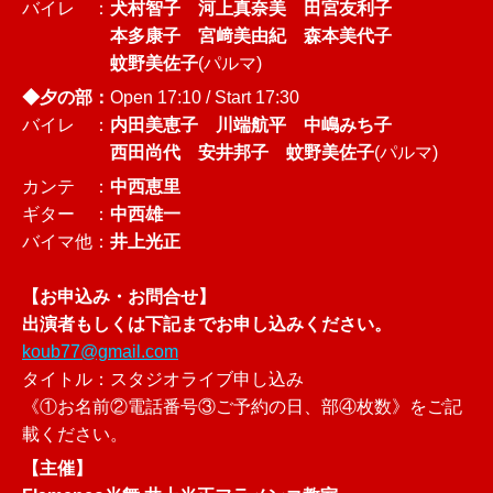
バイレ ：
犬村智子 河上真奈美 田宮友利子
本多康子 宮﨑美由紀 森本美代子
蚊野美佐子
(パルマ)
◆夕の部：
Open 17:10 / Start 17:30
バイレ ：
内田美恵子 川端航平 中嶋みち子
西田尚代 安井邦子
蚊野美佐子
(パルマ)
カンテ ：
中西恵里
ギター ：
中西雄一
バイマ他：
井上光正
【お申込み・お問合せ】
出演者もしくは下記までお申し込みください。
koub77@gmail.com
タイトル：スタジオライブ申し込み
《①お名前②電話番号③ご予約の日、部④枚数》をご記
載ください。
【主催】