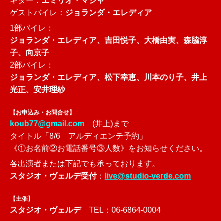
ギター：
エミリオ・マジャ
ゲストバイレ：
ジョランダ・エレディア
1部バイレ：
ジョランダ・エレディア、
吉田悦子、大橋由実、森脇淳
子、向京子
2部バイレ：
ジョランダ・エレディア、
松下幸恵、川本のり子、井上
光正、安井理紗
【お申込み・お問合せ】
koub77@gmail.com
(井上)まで
タイトル「8/6 アルディエンテ予約」
《①お名前②お電話番号③人数》をお知らせください。
各出演者または下記でも承っております。
スタジオ・ヴェルデ受付
：
live@studio-verde.com
【主催】
スタジオ・ヴェルデ
TEL：06-6864-0004