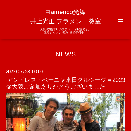
Flamenco光舞
井上光正 フラメンコ教室
大阪･堺筋本町のフラメンコ教室です。
体験レッスン･見学 随時受付中。
NEWS
2023
07
28 00:00
/
/
アンドレス・ペーニャ来日クルシージョ2023
＠大阪ご参加ありがとうございました！