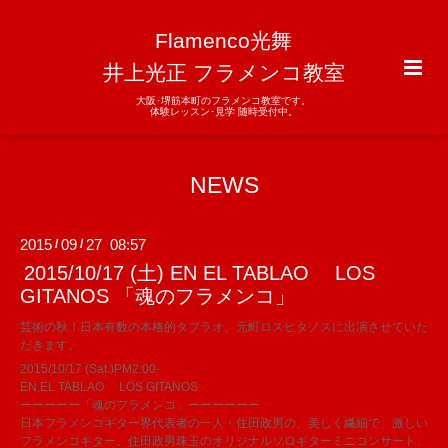
Flamenco光舞
井上光正 フラメンコ教室
大阪･堺筋本町のフラメンコ教室です。
体験レッスン･見学 随時受付中。
NEWS
2015
09
27 08:57
/
/
2015/10/17 (土) EN EL TABLAO LOS
GITANOS 「魂のフラメンコ」
芸術の秋！日本有数の本格的タブラオ、元町ロスヒタノスに出演させていた
だきます。
2015/10/17 (Sat.)PM2:00-
EN EL TABLAO LOS GITANOS
ーーーーー「魂のフラメンコ」ーーーーーー
日本フラメンコギター界代表者の一人・住田政男の、美しく繊細で、激しい
フラメンコギター。住田政男珠玉のオリジナルソロギターミニコンサート、