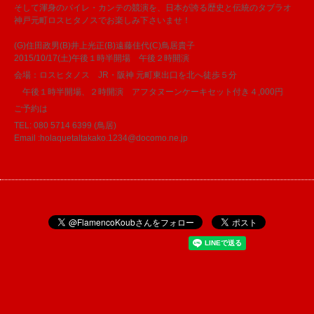
そして渾身のバイレ・カンテの競演を、日本が誇る歴史と伝統のタブラオ
神戸元町ロスヒタノスでお楽しみ下さいませ！
(G)住田政男(B)井上光正(B)遠藤佳代(C)鳥居貴子
2015/10/17(土)午後１時半開場 午後２時開演
会場：ロスヒタノス JR・阪神 元町東出口を北へ徒歩５分
午後１時半開場、２時開演 アフタヌーンケーキセット付き４,000円
ご予約は
TEL: 080 5714 6399 (鳥居)
Email :holaquetaltakako.1234@docomo.ne.jp