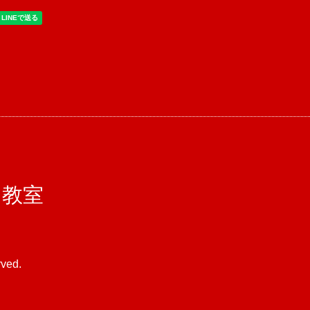
コ教室
rved.