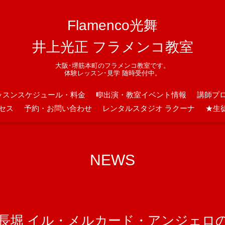
Flamenco光舞
井上光正 フラメンコ教室
大阪･堺筋本町のフラメンコ教室です。
体験レッスン･見学 随時受付中。
ッスンスケジュール・料金
🎼出演・教室イベント情報
講師プ
セス
予約・お問い合わせ
レンタルスタジオ ラクーナ
★生
NEWS
スタ長堀 イル・メルカード・アンジェ