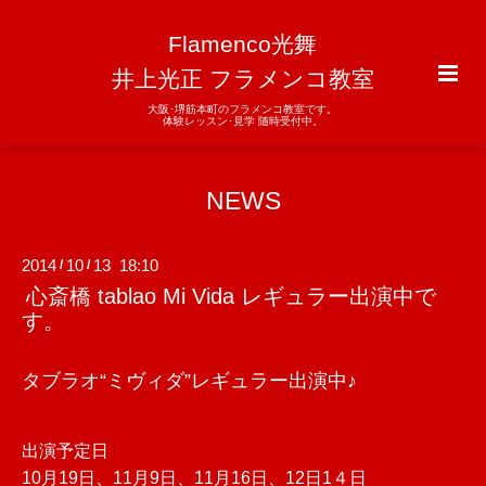
Flamenco光舞
井上光正 フラメンコ教室
大阪･堺筋本町のフラメンコ教室です。
体験レッスン･見学 随時受付中。
NEWS
2014
10
13 18:10
/
/
心斎橋 tablao Mi Vida レギュラー出演中で
す。
タブラオ“ミヴィダ”レギュラー出演中♪
出演予定日
10月19日、11月9日、11月16日、12日1４日