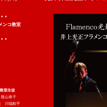
＊＊
ラメンコ教室
＊＊
コ教室生徒
 蔭山泰子
美 川端航平