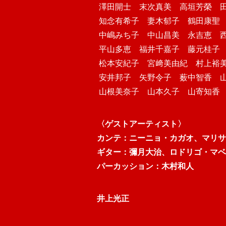
澤田開士 末次真美 高垣芳榮 
知念有希子 妻木郁子 鶴田康聖
中嶋みち子 中山昌美 永吉恵 
平山多恵 福井千嘉子 藤元桂子
松本安紀子 宮﨑美由紀 村上裕
安井邦子 矢野令子 薮中智香 
山根美奈子 山本久子 山寄知香 
〈ゲストアーティスト〉
カンテ：ニーニョ・カガオ、マリサ
ギター：彌月大治、ロドリゴ・マベ
パーカッション：木村和人
井上光正