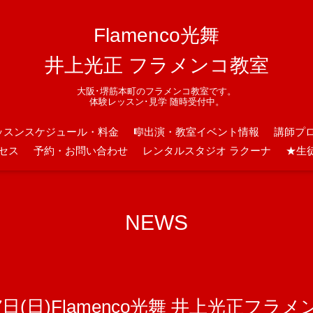
Flamenco光舞
井上光正 フラメンコ教室
大阪･堺筋本町のフラメンコ教室です。
体験レッスン･見学 随時受付中。
ッスンスケジュール・料金
🎼出演・教室イベント情報
講師プ
セス
予約・お問い合わせ
レンタルスタジオ ラクーナ
★生
NEWS
7日(日)Flamenco光舞 井上光正フラ