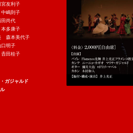
田宮友利子
 中嶋則子
西田尚代
 本多康子
美 森本美代子
山口明子
𠮷田桂子
・ガジャルド
ル