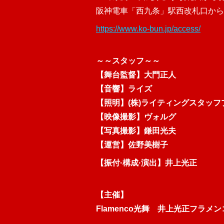
阪神電車「西九条」駅西改札口から
https://www.ko-bun.jp/access/
～～スタッフ～～
【舞台監督】大門正人
【音響】ライズ
【照明】(株)ライティングスタッフ
【映像撮影】ヴォルグ
【写真撮影】鎌田光夫
【運営】佐野美樹子
【振付·構成·演出】井上光正
【主催】
Flamenco光舞 井上光正フラメ