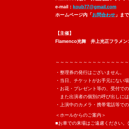
e-mail：
koub77@gmail.com
ホームページ内「
お問合わせ
」まで
【主催】
Flamenco光舞 井上光正フラメ
～
～
～
～
～
～
～
～
～
～
～
～
～
～
～
～
・整理券の発行はございません。
・当日、チケットがお手元にない場
・お花・プレゼント等の、受付での
また出演者の個別の呼び出しには
・上演中の
カメラ・携帯電話等での
＜ホールからのご案内＞
■お車での来場はご遠慮ください。