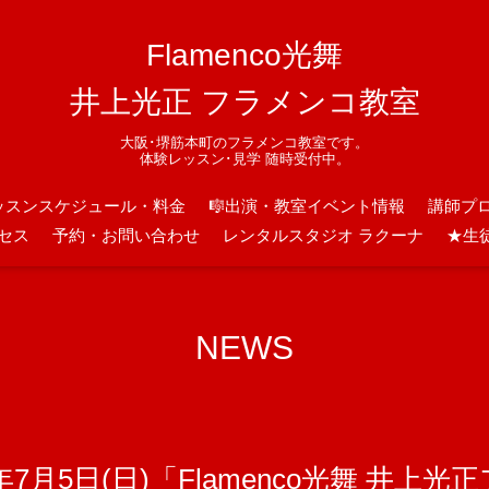
Flamenco光舞
井上光正 フラメンコ教室
大阪･堺筋本町のフラメンコ教室です。
体験レッスン･見学 随時受付中。
ッスンスケジュール・料金
🎼出演・教室イベント情報
講師プ
セス
予約・お問い合わせ
レンタルスタジオ ラクーナ
★生
NEWS
7月5日(日)「Flamenco光舞 井上光