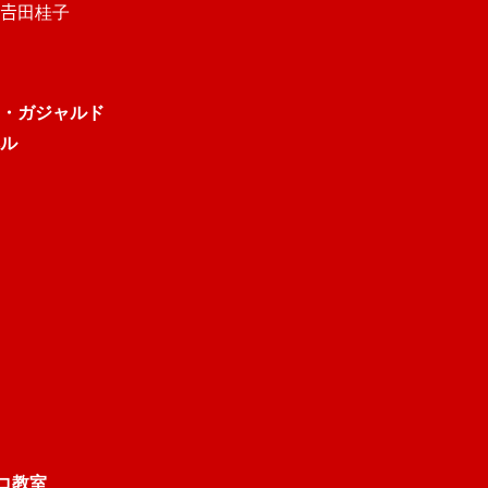
𠮷田桂子
・ガジャルド
ル
ンコ教室