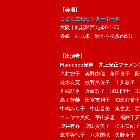
【会場】
こども文化センターホール
大阪市此花区西九条6-1-20
各線「西九条」駅から徒歩約5分
【出演者】
Flamenco光舞 井上光正フラメ
犬村智子 奥野由佳 角田良子 蔭
桂木友寛 蚊野美佐子 上川敦子 
川端航平 近藤敦子 澤田開士 末
髙垣芳榮 田宮友利子 知念有希子
中嶋みち子 中山昌美 永吉恵 西
ニシヤマ美紀 平山多恵 福井千嘉
増井有香 増田貴美子 松本安紀子
森本美代子 八木国穂 矢野令子 