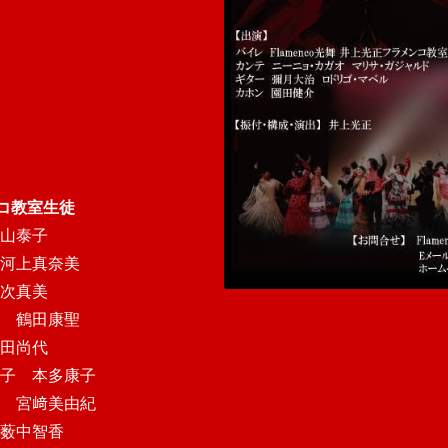
ンコ教室生徒
山泰子
河上真奈美
次真美
 鶴田康聖
田尚代
子 本多康子
 宮﨑美由紀
薮中智香