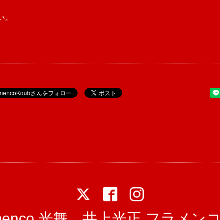
い。
。
amenco 光舞 井上光正 フラメン