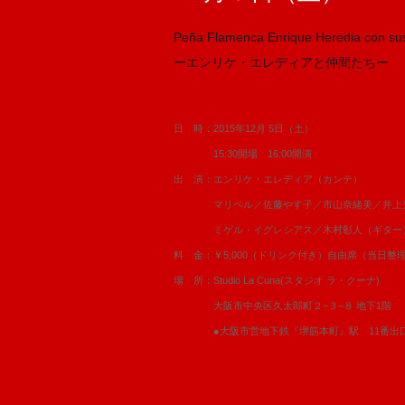
Peña Flamenca Enrique Heredia con su
ーエンリケ・エレディアと仲間たちー
日 時：2015年12月 5日（土）
15:30開場 16:00開演
出 演：エンリケ・エレディア（カンテ）
マリベル／佐藤やす子／市山奈緒美／井上光
ミゲル・イグレシアス／木村彰人（ギター）
料 金：￥5,000（ドリンク付き）自由席（当日整
場 所：Studio La Cuna(スタジオ ラ・クーナ)
大阪市中央区久太郎町２−３−８ 地下1階
●大阪市営地下鉄『堺筋本町』駅 11番出口