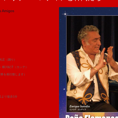
s Amigos
正（踊り）
横川紀子（カンテ）
理券を発行致します）
より徒歩1分