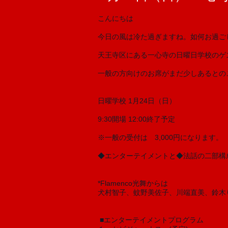
こんにちは
今日の風は冷た過ぎますね。如何お過ご
天王寺区にある一心寺の日曜日学校のゲスト
一般の方向けのお席がまだ少しあるとの
日曜学校 1月24日（日）
9:30開場 12:00終了予定
※一般の受付は　3,000円になります。 
◆エンターテイメントと◆法話の二部構
*Flamenco光舞からは 
犬村智子、蚊野美佐子、川端直美、鈴木
 ■エンターテイメントプログラム