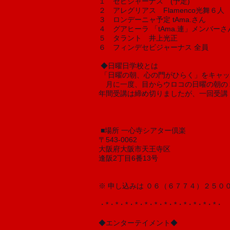
１　セビジャーナス　(予定)
２　アレグリアス　Flamenco光舞６人
３　ロンデーニャ予定 tAma.さん
４　グアヒーラ 「tAma.連」メンバーさ
５　タラント　井上光正
６　フィンデセビジャーナス 全員
 ◆日曜日学校とは
 「日曜の朝、心の門がひらく」をキャ
　月に一度、目からウロコの日曜の朝の
年間受講は締め切りましたが、一回受講
 ■場所 一心寺シアター倶楽
〒543-0062
大阪府大阪市天王寺区
逢阪2丁目6番13号 
※ 申し込みは ０６（６７７４）２５
・*・*・*・*・*・*・*・*・*・*・*・*・
◆エンターテイメント◆