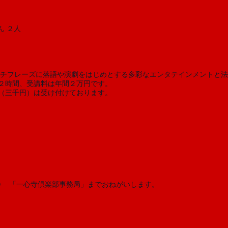
ん ２人
ッチフレーズに落語や演劇をはじめとする多彩なエンタテインメントと法
２時間、受講料は年間２万円です。 
（三千円）は受け付けております。 
００　「一心寺倶楽部事務局」までおねがいします。