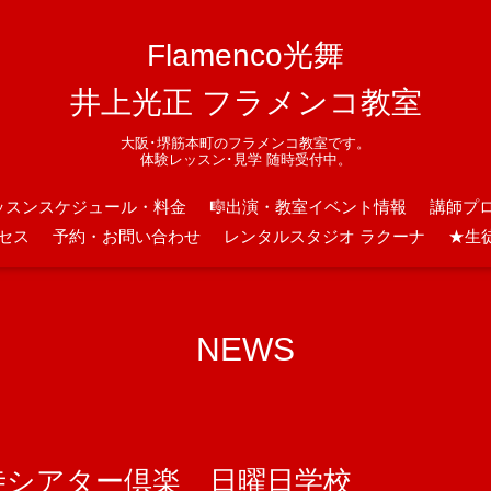
Flamenco光舞
井上光正 フラメンコ教室
大阪･堺筋本町のフラメンコ教室です。
体験レッスン･見学 随時受付中。
ッスンスケジュール・料金
🎼出演・教室イベント情報
講師プ
セス
予約・お問い合わせ
レンタルスタジオ ラクーナ
★生
NEWS
心寺シアター倶楽 日曜日学校