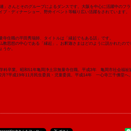
イブ・ディナーショー、野外イベント等幅り広い活躍をされています。
量寺住職の平田秀瑞師、タイトルは「縁起でもある話」です。 
仏教思想の中心である「縁起」。お釈迦さまはどのように説かれたので
ょうか。
教学科卒業。昭和51年亀岡浄土宗無量寺住職。平成3年　亀岡市社会福
2月?平成19年11月民生委員・児童委員。平成14年　一心寺三千佛堂へ