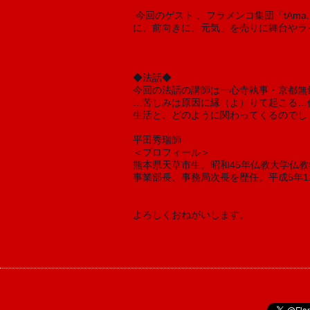
 今回のゲスト 、フラメンコ集団「tAma.連」さんとそのグループによるダンスです。大阪を中心に活躍中のフラメンコ舞踏グループ。「明るく、真面目
に、前向きに、元気」を売りに舞台やラ
◆法話◆
今回の法話の講師は一心寺執事・京都無
…苦しみは原因に縁（よ）りて起こる…
生活と、どのように関わってくるのでし
平田秀瑞師
＜プロフィール＞
熊本県天草市生。昭和45年仏教大学仏
事業部長、事務局次長を歴任。平成5年1
よろしくおねがいします。