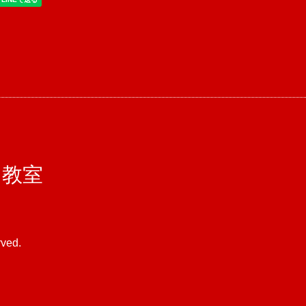
コ教室
rved.