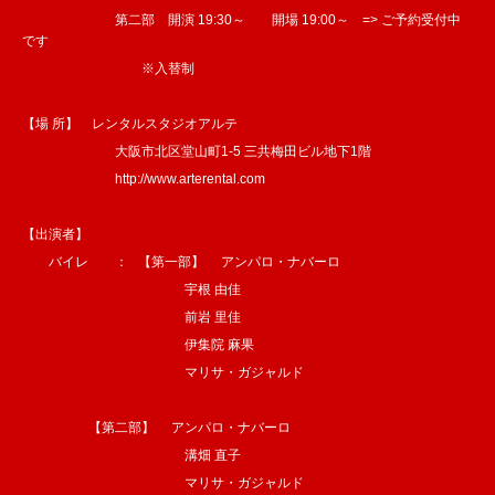
第二部 開演 19:30～ 開場 19:00～ => ご予約受付中
です
※入替制
【場 所】 レンタルスタジオアルテ
大阪市北区堂山町1-5 三共梅田ビル地下1階
http://www.arterental.com
【出演者】
バイレ ： 【第一部】 アンパロ・ナバーロ
宇根 由佳
前岩 里佳
伊集院 麻果
マリサ・ガジャルド
【第二部】 アンパロ・ナバーロ
溝畑 直子
マリサ・ガジャルド