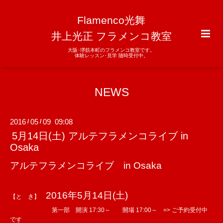
Flamenco光舞
井上光正 フラメンコ教室
大阪･堺筋本町のフラメンコ教室です。
体験レッスン･見学 随時受付中。
NEWS
2016
05
09 09:08
/
/
5月14日(土) アルテフラメンコライブ in
Osaka
アルテフラメンコライブ in Osaka
2016年5月14日(土)
【と き】
第一部 開演 17:30～ 開場 17:00～ => ご予約受付中
です