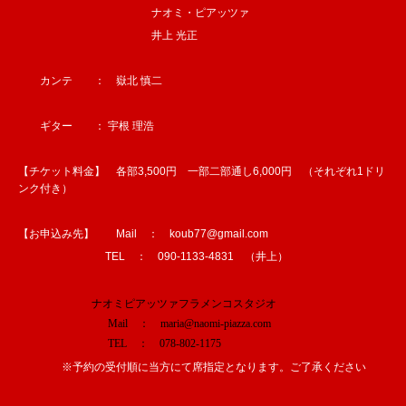
ナオミ・ピアッツァ
井上 光正
カンテ ： 嶽北 慎二
ギター ： 宇根 理浩
【チケット料金】 各部3,500円 一部二部通し6,000円 （それぞれ1ドリ
ンク付き）
【お申込み先】 Mail ： koub77@gmail.com
TEL ： 090-1133-4831 （井上）
ナオミピアッツァフラメンコスタジオ
Mail ： maria@naomi-piazza.com
TEL ： 078-802-1175
※予約の受付順に当方にて席指定となります。ご了承ください