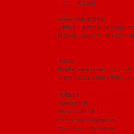
パルマ：井上光正
Flamenco光舞 教室生徒
犬村智子 奥野由佳 鍵井清美 
田辺尚美 谷崎欣子 妻木郁子 福
【会場】
堺筋本町 studio La cuna 〈ラクーナ
大阪市中央区久太郎町２丁目３?８
【問合せ】
Flamenco光舞
090-1133-4831 (井上)
Eメール koub77@gmail.com
ホームページ http://koub.net