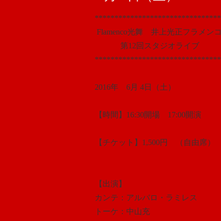
********************************
Flamenco光舞 井上光正フラメン
第12回スタジオライブ
*******************************
2016年 6月 4日（土）
【時間】16:30開場 17:00開演
【チケット】1,500円 （自由席）
【出演】
カンテ：アルバロ・ラミレス
トーケ：中山充