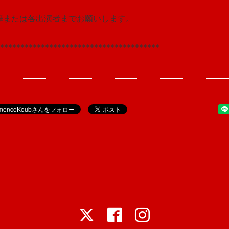
o 光舞または各出演者までお願いします。
***************************************