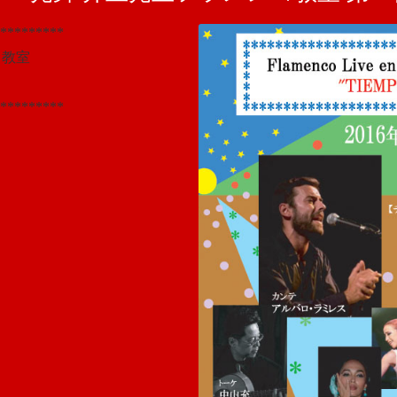
*********
コ教室
**********