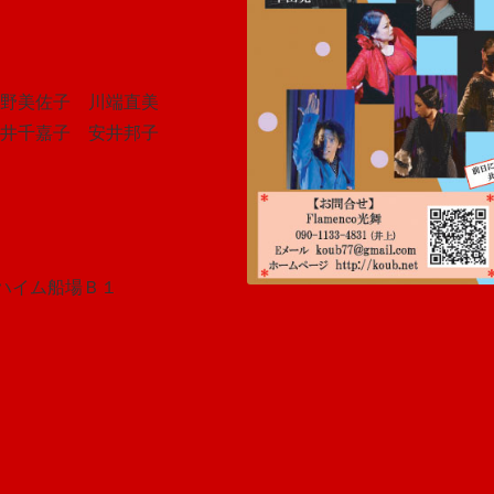
蚊野美佐子 川端直美
井千嘉子 安井邦子
〉
 ハイム船場Ｂ１