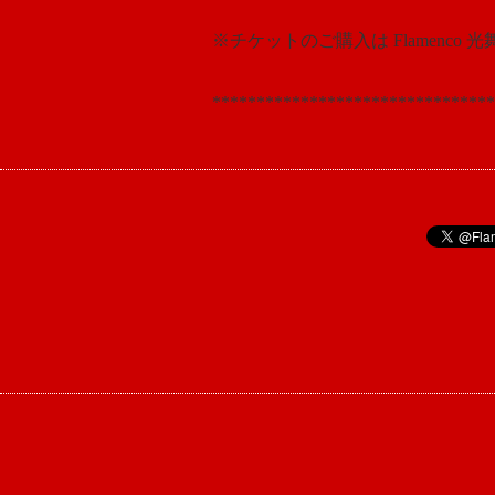
※チケットのご購入は Flamenc
********************************