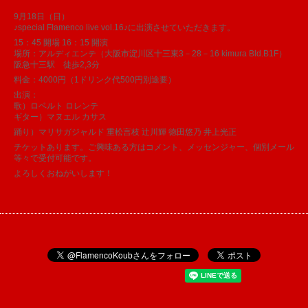
9月18日（日）
♪special Flamenco live vol.16♪に出演させていただきます。
15：45 開場 16：15 開演
場所：アルディエンテ（大阪市淀川区十三東3－28－16 kimura Bld.B1F）
阪急十三駅 徒歩2,3分
料金：4000円（1ドリンク代500円別途要）
出演：
歌）ロベルト ロレンテ
ギター）マヌエル カサス
踊り）マリサガジャルド 重松言枝 辻川輝 徳田悠乃 井上光正
チケットあります。ご興味ある方はコメント、メッセンジャー、個別メール
等々で受付可能です。
よろしくおねがいします！