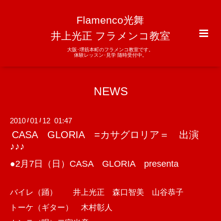
Flamenco光舞
井上光正 フラメンコ教室
大阪･堺筋本町のフラメンコ教室です。
体験レッスン･見学 随時受付中。
NEWS
2010
01
12 01:47
/
/
CASA GLORIA =カサグロリア＝ 出演
♪♪♪
●2月7日（日）CASA GLORIA presenta
バイレ（踊） 井上光正 森口智美 山谷恭子
トーケ（ギター） 木村彰人