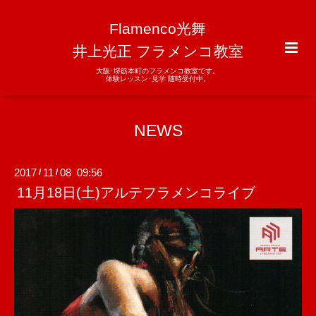
Flamenco光舞
井上光正 フラメンコ教室
大阪･堺筋本町のフラメンコ教室です。
体験レッスン･見学 随時受付中。
NEWS
2017
11
08 09:56
/
/
11月18日(土)アルテフラメンコライブ