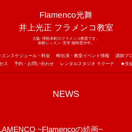
Flamenco光舞
井上光正 フラメンコ教室
大阪･堺筋本町のフラメンコ教室です。
体験レッスン･見学 随時受付中。
ッスンスケジュール・料金
🎼出演・教室イベント情報
講師プ
セス
予約・お問い合わせ
レンタルスタジオ ラクーナ
★生
NEWS
 FLAMENCO ~Flamencoの絵画~