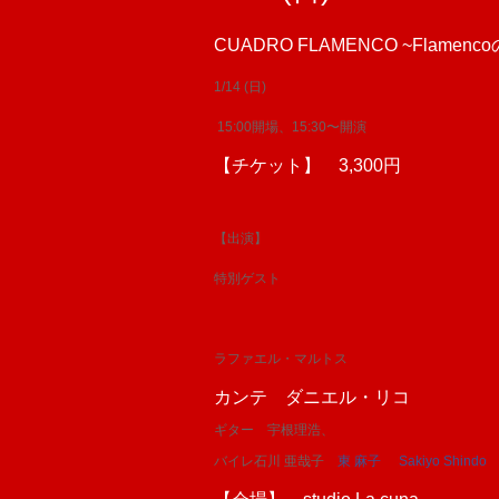
CUADRO FLAMENCO ~Flamenc
1/14 (日)
15:00開場、15:30〜開演
【チケット】 3,300円
【出演】
特別ゲスト
ラファエル・マルトス
カンテ ダニエル・リコ
ギター 宇根理浩、
バイレ石川 亜哉子
東 麻子
Sakiyo Shindo