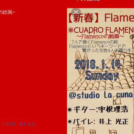
oの絵画~
小西千絵
井上 光正