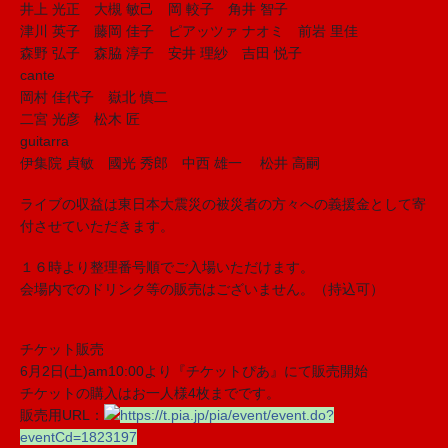
井上 光正 大槻 敏己 岡 較子 角井 智子
津川 英子 藤岡 佳子 ピアッツァ ナオミ 前岩 里佳
森野 弘子 森脇 淳子 安井 理紗 吉田 悦子
cante
岡村 佳代子 嶽北 慎二
二宮 光彦 松木 匠
guitarra
伊集院 貞敏 國光 秀郎 中西 雄一 松井 高嗣
ライブの収益は東日本大震災の被災者の方々への義援金として寄
付させていただきます。
１６時より整理番号順でご入場いただけます。
会場内でのドリンク等の販売はございません。（持込可）
チケット販売
6月2日(土)am10:00より『チケットぴあ』にて販売開始
チケットの購入はお一人様4枚までです。
販売用URL：
https://t.pia.jp/pia/event/event.do?
eventCd=1823197