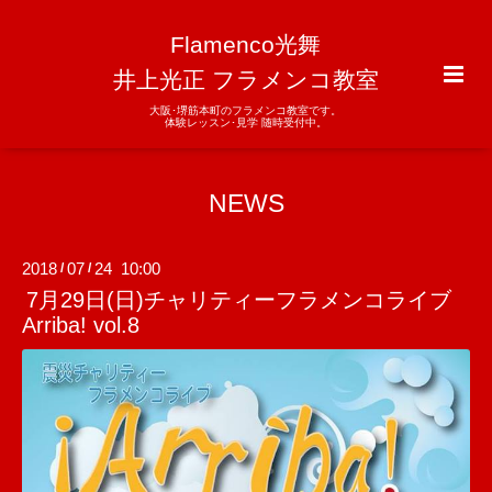
Flamenco光舞
井上光正 フラメンコ教室
大阪･堺筋本町のフラメンコ教室です。
体験レッスン･見学 随時受付中。
NEWS
2018
07
24 10:00
/
/
7月29日(日)チャリティーフラメンコライブ
Arriba! vol.8