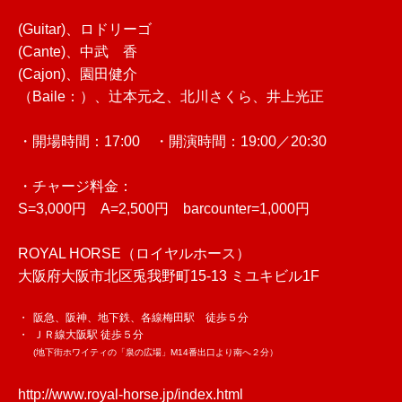
(Guitar)、ロドリーゴ
(Cante)、中武 香
(Cajon)、園田健介
（Baile：）、辻本元之、北川さくら、井上光正
・開場時間：17:00 ・開演時間：19:00／20:30
・チャージ料金：
S=3,000円 A=2,500円 barcounter=1,000円
ROYAL HORSE（ロイヤルホース）
大阪府大阪市北区兎我野町15-13 ミユキビル1F
・
阪急、阪神、地下鉄、各線梅田駅 徒歩５分
・
ＪＲ線大阪駅 徒歩５分
(地下街ホワイティの「泉の広場」M14番出口より南へ２分）
http://www.royal-horse.jp/index.html