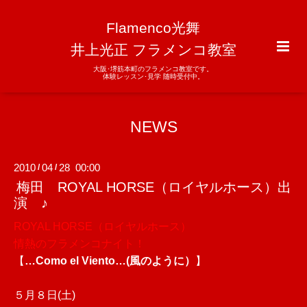
Flamenco光舞
井上光正 フラメンコ教室
大阪･堺筋本町のフラメンコ教室です。
体験レッスン･見学 随時受付中。
NEWS
2010
04
28 00:00
/
/
梅田 ROYAL HORSE（ロイヤルホース）出
演 ♪
ROYAL HORSE（ロイヤルホース）
情
熱のフラメンコナイト！
【
…Como el Viento…(風のように）
】
５月８日(土)