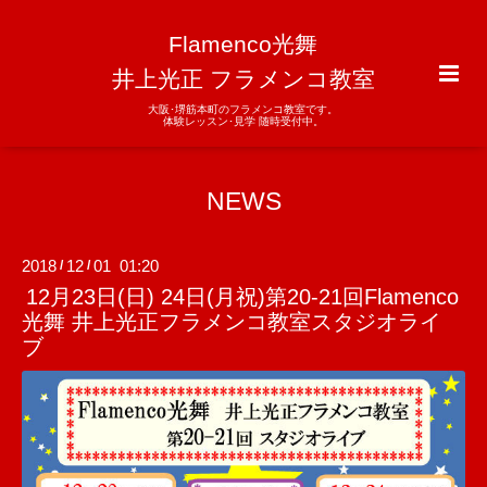
Flamenco光舞
井上光正 フラメンコ教室
大阪･堺筋本町のフラメンコ教室です。
体験レッスン･見学 随時受付中。
NEWS
2018
12
01 01:20
/
/
12月23日(日) 24日(月祝)第20-21回Flamenco
光舞 井上光正フラメンコ教室スタジオライ
ブ