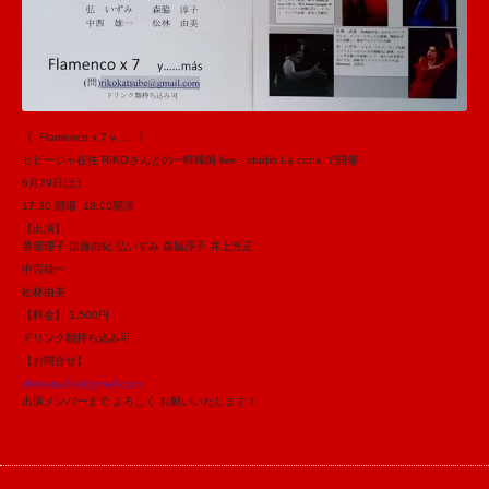
《 Flamenco x 7 y ... 》
セビージャ在住 RIKOさんとの一時帰国 live、studio La cuna で開催
6月29日(土)
17:30 開場 18:00開演
【出演】
勝部理子 加藤由紀 弘いずみ 森脇淳子 井上光正
中西雄一
松林由美
【料金】 3,500円
ドリンク類持ち込み可
【お問合せ】
rikokatsube@gmail.com
出演メンバーまで よろしく お願いいたします！