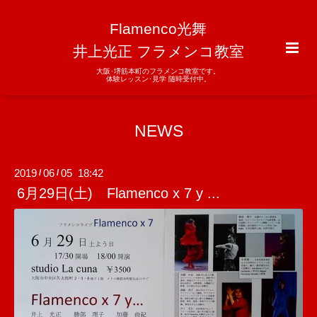
Flamenco光舞
井上光正 フラメンコ教室
大阪･堺筋本町のフラメンコ教室です。
体験レッスン･見学 随時受付中。
NEWS
2019
06
05 18:42
/
/
6月29日(土) Flamenco x 7 y ...