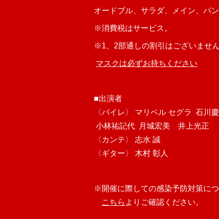
オードブル、サラダ、メイン、パン
※消費税はサービス。
※1、2部通しの割引はございませ
マスクは必ずお持ちください
■出演者
〈バイレ〉 マリベル セグラ 石川
小林祐記代 月城宏美 井上光正
〈カンテ〉 志水 誠
〈ギター〉 木村 彰人
※開催に際しての感染予防対策につ
こちら
よりご確認ください。