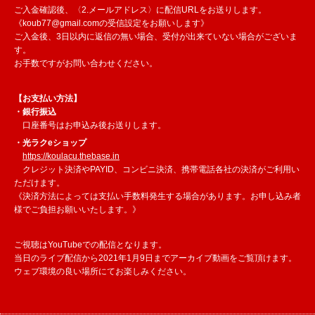
ご入金確認後、〈2.メールアドレス〉に配信URLをお送りします。
《koub77@gmail.comの受信設定をお願いします》
ご入金後、3日以内に返信の無い場合、受付が出来ていない場合がございま
す。
お手数ですがお問い合わせください。
【お支払い方法】
・銀行振込
口座番号はお申込み後お送りします。
・光ラクeショップ
https://koulacu.thebase.in
クレジット決済やPAYID、コンビニ決済、携帯電話各社の決済がご利用い
ただけます。
《決済方法によっては支払い手数料発生する場合があります。お申し込み者
様でご負担お願いいたします。》
ご視聴はYouTubeでの配信となります。
当日のライブ配信から2021年1月9日までアーカイブ動画をご覧頂けます。
ウェブ環境の良い場所にてお楽しみください。