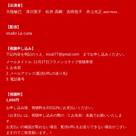
【出演者】
大槻敏已 津川英子 松井 高嗣 吉田悦子 井上光正
and more...
【配信】
studio La cuna
【視聴申し込み】
下記内容を明記のうえ、
koub77@gmail.com
までお申し込みください。
メールタイトル: 12月27日フラメンコライブ視聴希望
1. お名前
2. メールアドレス(配信URLの送り先)
3. 電話番号
【視聴料】
1,000円
お申し込み後、視聴料を3日以内にお支払いください。
《お支払いは、視聴申し込みの際の〈1.お名前〉名義でお願いいたしま
す。
お支払いの確認が取れない場合、配信URLをお送りできない場合がござい
ますのでご留意願います。》