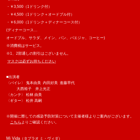
・￥3,500（1ドリンク付）
・￥4,500（1ドリンク＋オードブル付）
・￥6,000（1ドリンク＋ディナーコース付）
(ディナーコース…
オードブル、サラダ、メイン、パン、パエジャ、コーヒー)
※消費税はサービス。
※1、2部通しの割引はございません。
マスクは必ずお持ちください
■出演者
〈バイレ〉 鬼本由美 内田好美 進藤早代
大西裕子 井上光正
〈カンテ〉 松林 由美
〈ギター〉 松井 高嗣
※開催に際しての感染予防対策について主催者様よりご案内がございます。
こちら
よりご確認ください。
Mi Vida
（タブラオ ミ・ヴィダ）