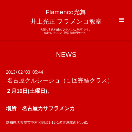
Flamenco光舞
井上光正 フラメンコ教室
大阪･堺筋本町のフラメンコ教室です。
体験レッスン･見学 随時受付中。
NEWS
2013
02
03 05:44
/
/
名古屋クルシージョ（１回完結クラス）
２月16日(土曜日)、
場所 名古屋カサフラメンカ
愛知県名古屋市中村区則武1-12-1名古屋駅西ビルB1