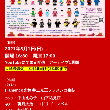
【日時】
2021年8月1日(日)
開場 16:30 開演 17:00
YouTubeにて限定配信 アーカイブ1週間
→延長決定 8月16日(月)23:00まで
【出演】
バイレ：
Flamenco光舞 井上光正フラメンコ生徒
中山えみ子 山下祐見江
カンテ：
彌月大治 ロドリゴ・マベル
ギター：