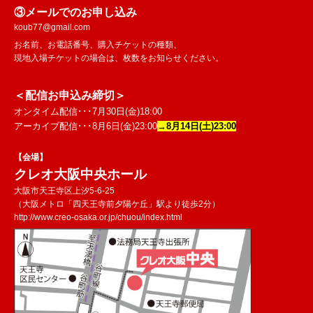
③メールでのお申し込み
koub77@gmail.com
お名前、お電話番号、購入チケットの種類、
現地入場チケットの場合は、枚数をお知らせください。
＜配信お申込み締切＞
オンタイム配信･･･7月30日(金)18:00
アーカイブ配信･･･8月6日(金)23:00
→8月14日(土)23:00
【会場】
クレオ大阪中央ホール
大阪市天王寺区上汐5-6-25
（大阪メトロ「四天王寺前夕陽ケ丘」駅より徒歩2分）
http://www.creo-osaka.or.jp/chuou/index.html