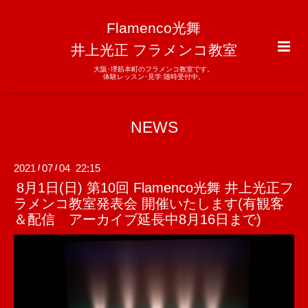
Flamenco光舞
井上光正 フラメンコ教室
大阪･堺筋本町のフラメンコ教室です。
体験レッスン･見学 随時受付中。
NEWS
2021
07
04 22:15
/
/
8月1日(日) 第10回 Flamenco光舞 井上光正フ
ラメンコ教室発表会 開催いたします(有観客
＆配信 アーカイブ延長中8月16日まで)