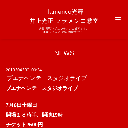
Flamenco光舞
井上光正 フラメンコ教室
大阪･堺筋本町のフラメンコ教室です。
体験レッスン･見学 随時受付中。
NEWS
2013
04
30 00:34
/
/
ブエナヘンテ スタジオライブ
ブエナヘンテ スタジオライブ
7月6日土曜日
開場１８時半、開演19時
チケット2500円