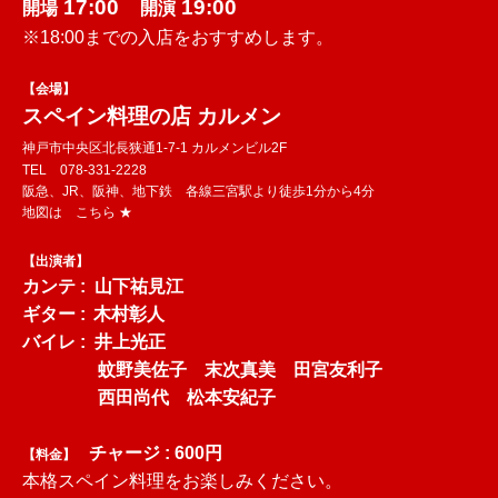
17:00
19:00
開場
開演
※18:00までの
入店をおすすめします。
【会場】
スペイン料理の店 カルメン
神戸市中央区北長狭通1-7-1 カルメンビル2F
TEL 078-331-2228
阪急、JR、阪神、地下鉄 各線三宮駅より徒歩1分から4分
地図は
こちら ★
【出演者】
カンテ : 山下祐見江
ギター :
木村彰人
バイレ :
井上光正
蚊野美佐子
末次真美
田宮友利子
西田尚代 松本安紀子
チャージ : 600円
【料金】
本格スペイン料理をお楽しみください。