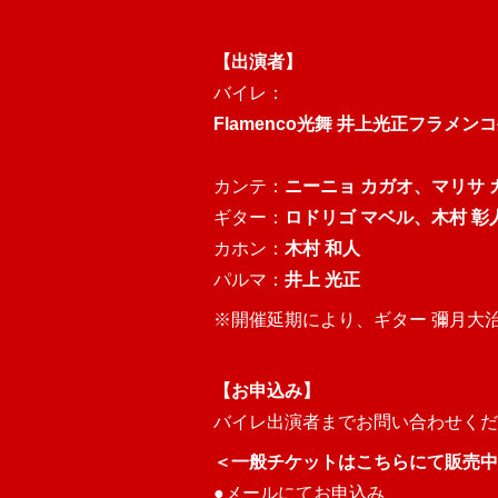
【出演者】
バイレ：
Flamenco光舞 井上光正フラメン
カンテ：
ニーニョ カガオ、マリサ 
ギター：
ロドリゴ マベル、木村 彰
カホン：
木村 和人
パルマ：
井上 光正
※開催延期により、ギター 彌月大
【お申込み】
バイレ出演者までお問い合わせくだ
＜一般チケットはこちらにて販売中
●メールにてお申込み