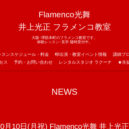
Flamenco光舞
井上光正 フラメンコ教室
大阪･堺筋本町のフラメンコ教室です。
体験レッスン･見学 随時受付中。
ッスンスケジュール・料金
🎼出演・教室イベント情報
講師プ
セス
予約・お問い合わせ
レンタルスタジオ ラクーナ
★生
NEWS
0月10日(月祝) Flamenco光舞 井上