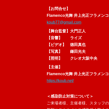
【お問合せ】
Flamenco光舞 井上光正フラメン
koub77@gmail.com
【舞台監督】
大門正人
【音響】
ライズ
【ビデオ】
徳田真也
【写真】
鎌田光夫
【照明】
クレオ大阪中央
【主催】
Flamenco光舞 井上光正フラメン
https://koub.net/
＜感染防止対策について＞
ご来場者様、主催者様、スタッフの