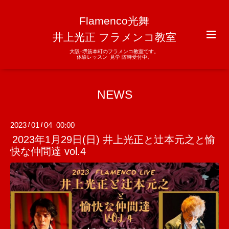
Flamenco光舞
井上光正 フラメンコ教室
大阪･堺筋本町のフラメンコ教室です。
体験レッスン･見学 随時受付中。
NEWS
2023
01
04 00:00
/
/
2023年1月29日(日) 井上光正と辻本元之と愉
快な仲間達 vol.4